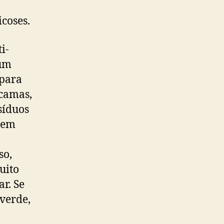
coses.
i-
rum
 para
scamas,
síduos
 tem
so,
uito
r. Se
verde,