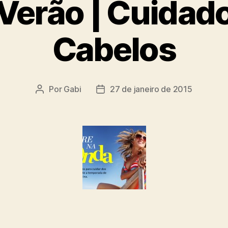
 Verão | Cuidad
Cabelos
Por
Gabi
27 de janeiro de 2015
Autor
Data
do
de
post
publicação