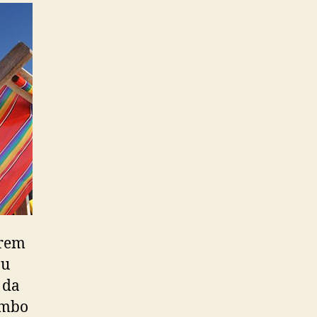
frem
ou
 da
ombo