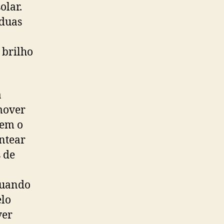
olar.
 duas
 brilho
a
emover
uem o
entear
s de
 quando
elo
ver