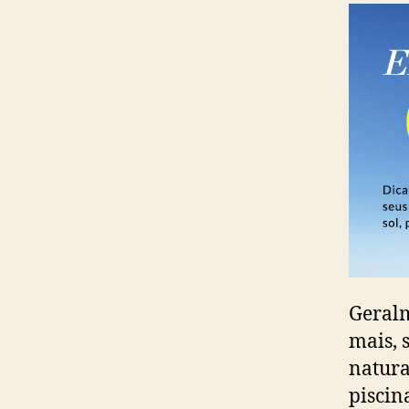
Geralm
mais, 
natura
piscin