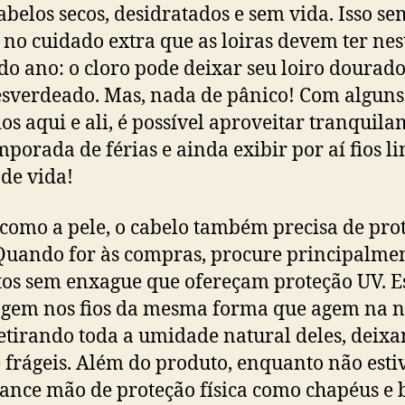
abelos secos, desidratados e sem vida. Isso se
 no cuidado extra que as loiras devem ter nes
do ano: o cloro pode deixar seu loiro dourad
esverdeado. Mas, nada de pânico! Com alguns
os aqui e ali, é possível aproveitar tranquil
mporada de férias e ainda exibir por aí fios li
 de vida!
como a pele, o cabelo também precisa de pro
 Quando for às compras, procure principalme
os sem enxague que ofereçam proteção UV. E
agem nos fios da mesma forma que agem na n
retirando toda a umidade natural deles, deix
e frágeis. Além do produto, enquanto não esti
lance mão de proteção física como chapéus e 