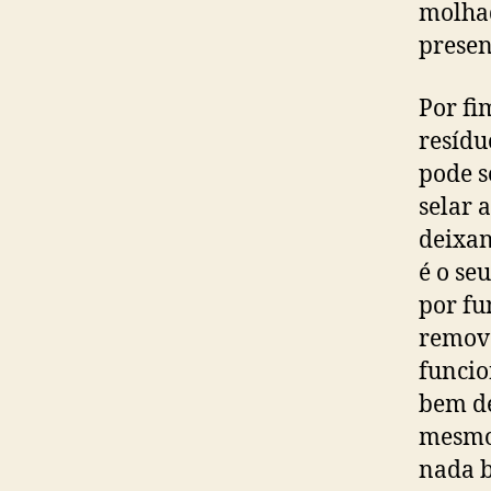
molhad
presen
Por fi
resídu
pode s
selar 
deixan
é o se
por fu
remove
funcio
bem de
mesmo 
nada b