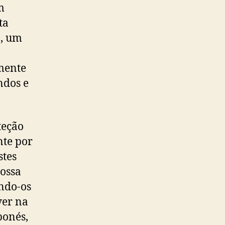
m
ta
o, um
amente
ndos e
teção
nte por
stes
ossa
ando-os
ver na
bonés,