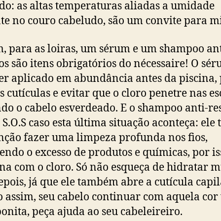
o: as altas temperaturas aliadas a umidade
te no couro cabeludo, são um convite para mi
m, para as loiras, um sérum e um shampoo ant
os são itens obrigatórios do nécessaire! O sé
er aplicado em abundância antes da piscina,
as cutículas e evitar que o cloro penetre nas e
do o cabelo esverdeado. E o shampoo anti-re
u S.O.S caso esta última situação aconteça: ele
nção fazer uma limpeza profunda nos fios,
ndo o excesso de produtos e químicas, por is
na com o cloro. Só não esqueça de hidratar m
pois, já que ele também abre a cutícula capila
assim, seu cabelo continuar com aquela cor 
onita, peça ajuda ao seu cabeleireiro.