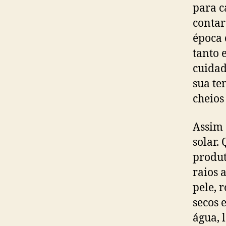
para c
contar
época 
tanto 
cuidad
sua te
cheios
Assim 
solar.
produt
raios 
pele, 
secos 
água, 