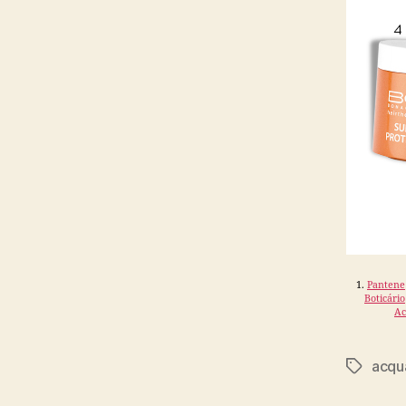
1.
Pantene
Boticário
Ac
acqu
Tags