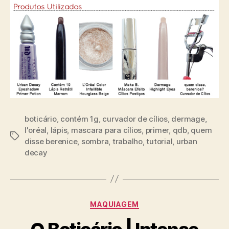
boticário
,
contém 1g
,
curvador de cílios
,
dermage
,
l'oréal
,
lápis
,
mascara para cílios
,
primer
,
qdb
,
quem
Tags
disse berenice
,
sombra
,
trabalho
,
tutorial
,
urban
decay
Categorias
MAQUIAGEM