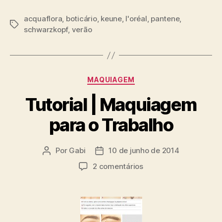
acquaflora
,
boticário
,
keune
,
l'oréal
,
pantene
,
Tags
schwarzkopf
,
verão
Categorias
MAQUIAGEM
Tutorial | Maquiagem
para o Trabalho
Por
Gabi
10 de junho de 2014
Autor
Data
do
de
em
2 comentários
post
publicação
Tutorial
|
Maquiagem
para
o