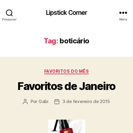
Lipstick Corner
Pesquisar
Menu
Tag:
boticário
Categorias
FAVORITOS DO MÊS
Favoritos de Janeiro
Por
Gabi
3 de fevereiro de 2015
Autor
Data
do
de
post
publicação