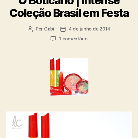
O Boticário | Intense
Coleção Brasil em Festa
Por
Gabi
4 de junho de 2014
Autor
Data
do
de
em
1 comentário
post
publicação
O
Boticário
|
Intense
Coleção
Brasil
em
Festa