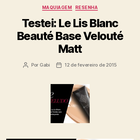
Categorias
MAQUIAGEM
RESENHA
Testei: Le Lis Blanc
Beauté Base Velouté
Matt
Por
Gabi
12 de fevereiro de 2015
Autor
Data
do
de
post
publicação