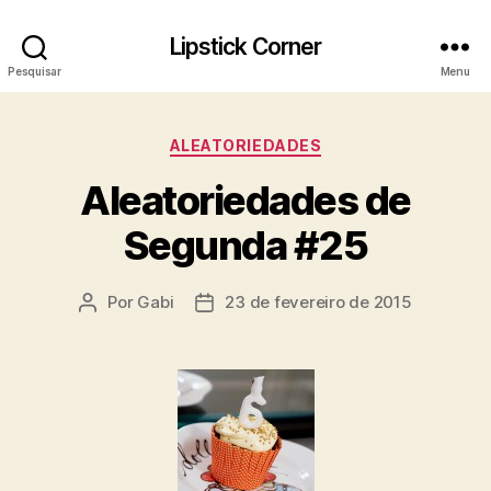
Lipstick Corner
Pesquisar
Menu
Categorias
ALEATORIEDADES
Aleatoriedades de
Segunda #25
Por
Gabi
23 de fevereiro de 2015
Autor
Data
do
de
post
publicação