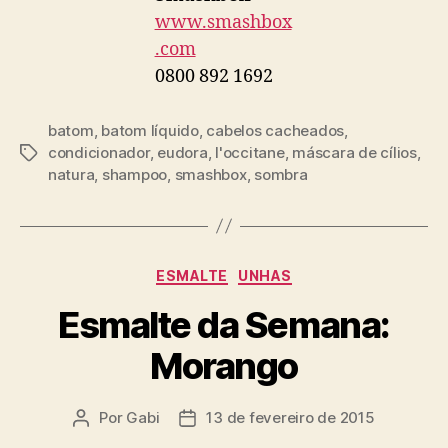
www.smashbox
.com
0800 892 1692
batom
,
batom líquido
,
cabelos cacheados
,
condicionador
,
eudora
,
l'occitane
,
máscara de cílios
,
Tags
natura
,
shampoo
,
smashbox
,
sombra
Categorias
ESMALTE
UNHAS
Esmalte da Semana:
Morango
Por
Gabi
13 de fevereiro de 2015
Autor
Data
do
de