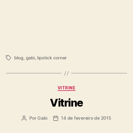
blog
,
gabi
,
lipstick corner
Tags
Categorias
VITRINE
Vitrine
Por
Gabi
14 de fevereiro de 2015
Autor
Data
do
de
post
publicação