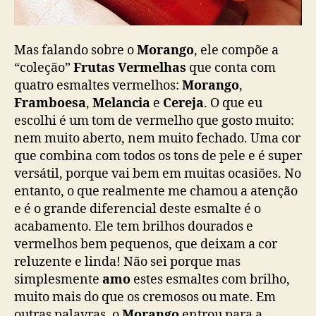
Mas falando sobre o
Morango
, ele compõe a
“coleção”
Frutas Vermelhas
que conta com
quatro esmaltes vermelhos:
Morango
,
Framboesa
,
Melancia
e
Cereja
. O que eu
escolhi é um tom de vermelho que gosto muito:
nem muito aberto, nem muito fechado. Uma cor
que combina com todos os tons de pele e é super
versátil, porque vai bem em muitas ocasiões. No
entanto, o que realmente me chamou a atenção
e é o grande diferencial deste esmalte é o
acabamento. Ele tem brilhos dourados e
vermelhos bem pequenos, que deixam a cor
reluzente e linda! Não sei porque mas
simplesmente
amo
estes esmaltes com brilho,
muito mais do que os cremosos ou mate. Em
outras palavras, o
Morango
entrou para a