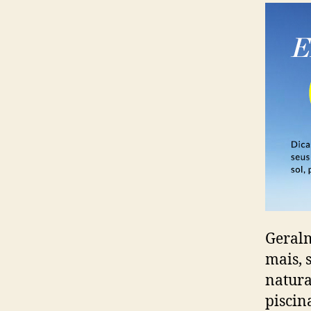
Geralm
mais, 
natura
piscin