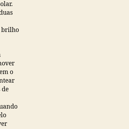
olar.
 duas
 brilho
a
emover
uem o
entear
s de
 quando
elo
ver