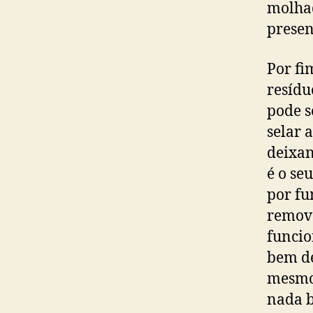
molhad
presen
Por fi
resídu
pode s
selar 
deixan
é o se
por fu
remove
funcio
bem de
mesmo 
nada b