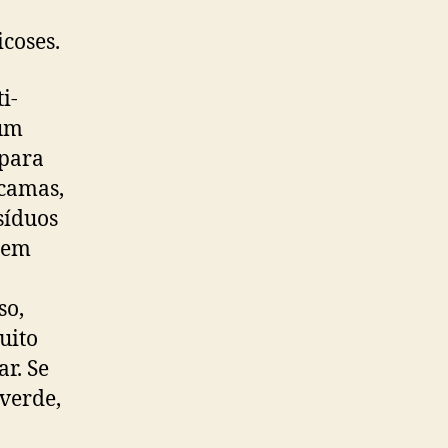
coses.
i-
rum
 para
scamas,
síduos
 tem
so,
uito
r. Se
verde,