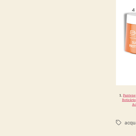
1.
Pantene
Boticário
Ac
acqu
Tags