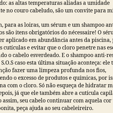
o: as altas temperaturas aliadas a umidade
te no couro cabeludo, são um convite para mi
m, para as loiras, um sérum e um shampoo ant
os são itens obrigatórios do nécessaire! O sé
er aplicado em abundância antes da piscina,
as cutículas e evitar que o cloro penetre nas e
do o cabelo esverdeado. E o shampoo anti-re
u S.O.S caso esta última situação aconteça: ele
nção fazer uma limpeza profunda nos fios,
ndo o excesso de produtos e químicas, por is
na com o cloro. Só não esqueça de hidratar m
pois, já que ele também abre a cutícula capila
assim, seu cabelo continuar com aquela cor 
onita, peça ajuda ao seu cabeleireiro.