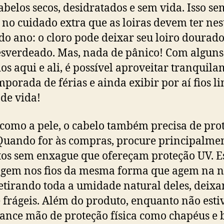
abelos secos, desidratados e sem vida. Isso se
 no cuidado extra que as loiras devem ter nes
do ano: o cloro pode deixar seu loiro dourad
esverdeado. Mas, nada de pânico! Com alguns
os aqui e ali, é possível aproveitar tranquil
mporada de férias e ainda exibir por aí fios li
 de vida!
como a pele, o cabelo também precisa de pro
 Quando for às compras, procure principalme
os sem enxague que ofereçam proteção UV. E
agem nos fios da mesma forma que agem na n
retirando toda a umidade natural deles, deix
e frágeis. Além do produto, enquanto não esti
lance mão de proteção física como chapéus e 