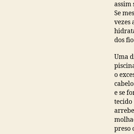
assim 
Se mes
vezes 
hidrat
dos fio
Uma di
piscin
o exce
cabelo
e se f
tecido
arrebe
molhad
preso 