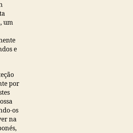
m
ta
o, um
amente
ndos e
teção
nte por
stes
ossa
ando-os
ver na
bonés,