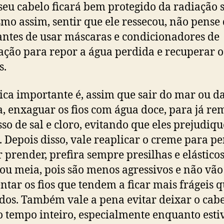
seu cabelo ficará bem protegido da radiação s
mo assim, sentir que ele ressecou, não pense
antes de usar máscaras e condicionadores de
ação para repor a água perdida e recuperar o
s.
ca importante é, assim que sair do mar ou d
a, enxaguar os fios com água doce, para já r
sso de sal e cloro, evitando que eles prejudiq
. Depois disso, vale reaplicar o creme para p
or prender, prefira sempre presilhas e elástico
 ou meia, pois são menos agressivos e não vão
ntar os fios que tendem a ficar mais frágeis
os. Também vale a pena evitar deixar o cab
o tempo inteiro, especialmente enquanto esti