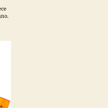
ece
ano.
e