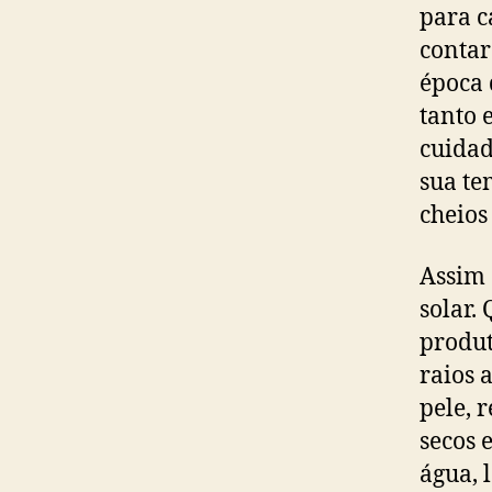
para c
contar
época 
tanto 
cuidad
sua te
cheios
Assim 
solar.
produt
raios 
pele, 
secos 
água, 