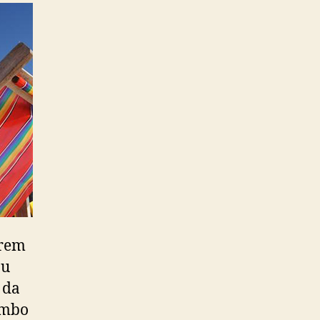
frem
ou
 da
ombo