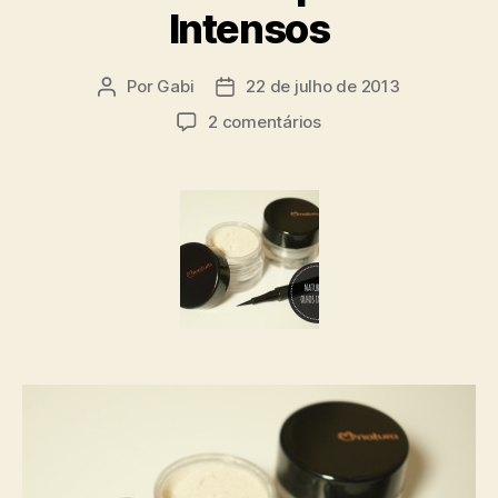
Intensos
Por
Gabi
22 de julho de 2013
Autor
Data
do
de
em
2 comentários
post
publicação
Natura
UNA
|
Olhos
Intensos