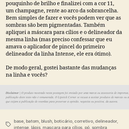
pouquinho de brilho e finalizei com a cor 11,
um champagne, rente ao arco da sobrancelha.
Bem simples de fazer e vocês podem ver que as
sombras são bem pigmentadas. Também
apliquei a máscara para cílios e o delineador da
mesma linha (mas preciso confessar que eu
amava o aplicador de pincel do primeiro
delineador da linha Intense, ele era ótimo).
De modo geral, gostei bastante das mudanças
na linha e vocês?
Disclaimer
| O produto mostrado nesta postagem foi enviado por uma marca ou assessoria de imprensa
publicação deste texto não é remunerada. O Lipstick Corner se recusa a aceitar produtos de marcas ou a
que exijam a publicação de resenhas para preservar a opinião, negavita ou positiva, da autora.
base
,
batom
,
blush
,
boticário
,
corretivo
,
delineador
,
Tags
intense
,
lápis
,
mascara para cílios
,
pó
,
sombra