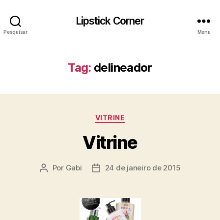
Lipstick Corner
Pesquisar
Menu
Tag:
delineador
Categorias
VITRINE
Vitrine
Por
Gabi
24 de janeiro de 2015
Autor
Data
do
de
post
publicação