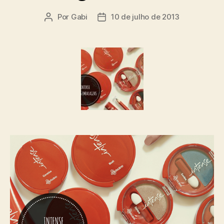
Por
Gabi
10 de julho de 2013
Autor
Data
do
de
post
publicação