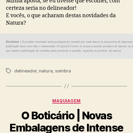
Minha aposta, se eu tivesse que escolher, com
certeza seria no delineador!
E vocês, o que acharam destas novidades da
Natura?
Disclaimer
| O produto mostrado nesta postagem foi enviado por uma marca ou assessoria de imprensa
publicação deste texto não é remunerada. O Lipstick Corner se recusa a aceitar produtos de marcas ou a
que exijam a publicação de resenhas para preservar a opinião, negavita ou positiva, da autora.
delineador
,
natura
,
sombra
Tags
Categorias
MAQUIAGEM
O Boticário | Novas
Embalagens de Intense