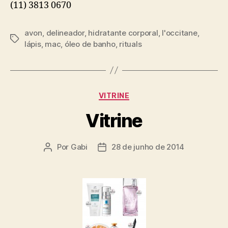
(11) 3813 0670
avon
,
delineador
,
hidratante corporal
,
l'occitane
,
Tags
lápis
,
mac
,
óleo de banho
,
rituals
Categorias
VITRINE
Vitrine
Por
Gabi
28 de junho de 2014
Autor
Data
do
de
post
publicação