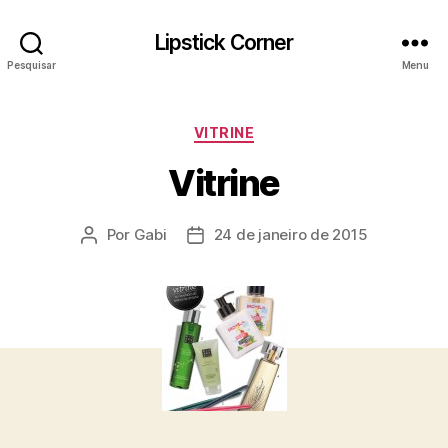
Lipstick Corner
Pesquisar
Menu
Categorias
VITRINE
Vitrine
Por
Gabi
24 de janeiro de 2015
Autor
Data
do
de
post
publicação