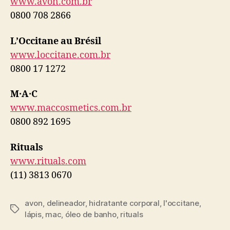
www.avon.com.br
0800 708 2866
L’Occitane au Brésil
www.loccitane.com.br
0800 17 1272
M·A·C
www.maccosmetics.com.br
0800 892 1695
Rituals
www.rituals.com
(11) 3813 0670
avon
,
delineador
,
hidratante corporal
,
l'occitane
,
Tags
lápis
,
mac
,
óleo de banho
,
rituals