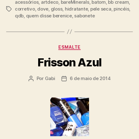
acessórios
,
artdeco
,
bareMinerals
,
batom
,
bb cream
,
corretivo
,
dove
,
gloss
,
hidratante
,
pele seca
,
pincéis
,
Tags
qdb
,
quem disse berenice
,
sabonete
Categorias
ESMALTE
Frisson Azul
Por
Gabi
6 de maio de 2014
Autor
Data
do
de
post
publicação