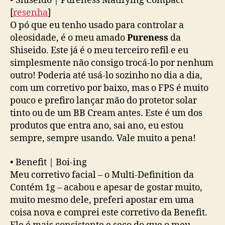
•
Shiseido | Pureness Matifying Compact
[
resenha
]
O pó que eu tenho usado para controlar a
oleosidade, é o meu amado
Pureness
da
Shiseido. Este já é o meu terceiro refil e eu
simplesmente não consigo trocá-lo por nenhum
outro! Poderia até usá-lo sozinho no dia a dia,
com um corretivo por baixo, mas o FPS é muito
pouco e prefiro lançar mão do protetor solar
tinto ou de um BB Cream antes. Este é um dos
produtos que entra ano, sai ano, eu estou
sempre, sempre usando. Vale muito a pena!
•
Benefit | Boi-ing
Meu corretivo facial – o Multi-Definition da
Contém 1g – acabou e apesar de gostar muito,
muito mesmo dele, preferi apostar em uma
coisa nova e comprei este corretivo da Benefit.