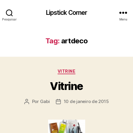
Lipstick Corner
Pesquisar
Menu
Tag:
artdeco
Categorias
VITRINE
Vitrine
Por
Gabi
10 de janeiro de 2015
Autor
Data
do
de
post
publicação