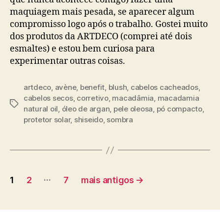
maquiagem mais pesada, se aparecer algum
compromisso logo após o trabalho. Gostei muito
dos produtos da ARTDECO (comprei até dois
esmaltes) e estou bem curiosa para
experimentar outras coisas.
artdeco
,
avène
,
benefit
,
blush
,
cabelos cacheados
,
cabelos secos
,
corretivo
,
macadâmia
,
macadamia
Tags
natural oil
,
óleo de argan
,
pele oleosa
,
pó compacto
,
protetor solar
,
shiseido
,
sombra
Paginação
…
1
2
7
mais antigos
→
de
posts