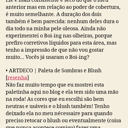
Ele é mais consistente e seco do que o meu
anterior mas em relação ao poder de cobertura,
é muito semelhante. A duração dos dois
também é bem parecida: nenhum deles dura o
dia todo na minha pele oleosa. Ainda não
experimentei o Boi-ing nas olheiras, porque
prefiro corretivos líquidos para esta área, mas
tenho a impressão de que não vou gostar
muito… Vocês já usaram o Boi-ing?
•
ARTDECO | Paleta de Sombras e Blush
[
resenha
]
Não faz muito tempo que eu mostrei esta
paletinha aqui no blog e ela tem sido uma mão
na roda! As cores que eu escolhi são bem
neutras e usáveis e o blush também! Tenho
deixado ela no meu nécessaire para quando
preciso retocar o blush ou eventualmente (coisa
que nunca acontece comigo) fazer uma