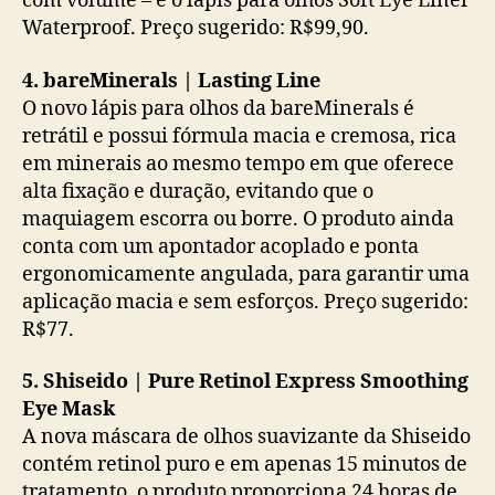
com volume – e o lápis para olhos Soft Eye Liner
Waterproof. Preço sugerido: R$99,90.
4. bareMinerals | Lasting Line
O novo lápis para olhos da bareMinerals é
retrátil e possui fórmula macia e cremosa, rica
em minerais ao mesmo tempo em que oferece
alta fixação e duração, evitando que o
maquiagem escorra ou borre. O produto ainda
conta com um apontador acoplado e ponta
ergonomicamente angulada, para garantir uma
aplicação macia e sem esforços. Preço sugerido:
R$77.
5. Shiseido | Pure Retinol Express Smoothing
Eye Mask
A nova máscara de olhos suavizante da Shiseido
contém retinol puro e em apenas 15 minutos de
tratamento, o produto proporciona 24 horas de