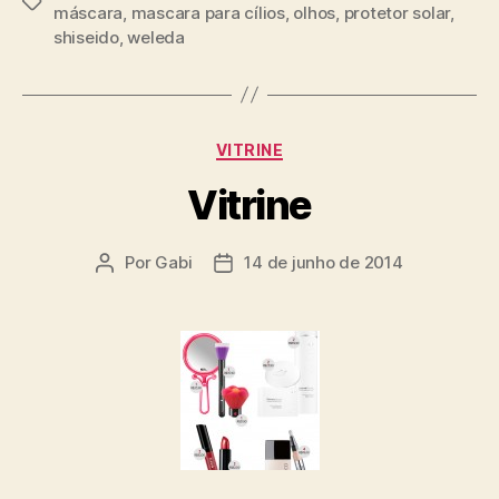
Tags
máscara
,
mascara para cílios
,
olhos
,
protetor solar
,
shiseido
,
weleda
Categorias
VITRINE
Vitrine
Por
Gabi
14 de junho de 2014
Autor
Data
do
de
post
publicação