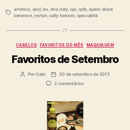
artdeco
,
azul
,
bu
,
dna italy
,
opi
,
qdb
,
quem disse
Tags
berenice
,
revlon
,
sally hensen
,
speciallità
Categorias
CABELOS
FAVORITOS DO MÊS
MAQUIAGEM
Favoritos de Setembro
Por
Gabi
30 de setembro de 2013
Autor
Data
do
de
em
2 comentários
post
publicação
Favoritos
de
Setembro