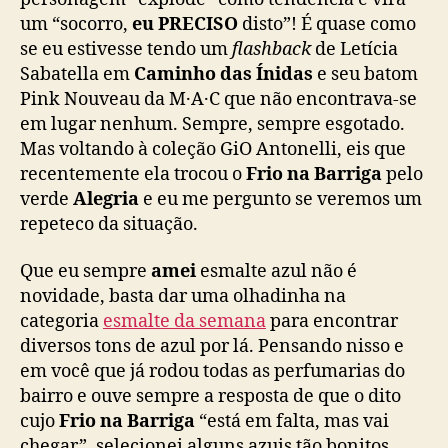
um “socorro,
eu PRECISO
disto”! É quase como
se eu estivesse tendo um
flashback
de Letícia
Sabatella em
Caminho das Ínidas
e seu batom
Pink Nouveau da M·A·C que não encontrava-se
em lugar nenhum. Sempre, sempre esgotado.
Mas voltando à coleção GiO Antonelli, eis que
recentemente ela trocou o
Frio na Barriga
pelo
verde
Alegria
e eu me pergunto se veremos um
repeteco da situação.
Que eu sempre
amei
esmalte azul não é
novidade, basta dar uma olhadinha na
categoria
esmalte da semana
para encontrar
diversos tons de azul por lá. Pensando nisso e
em você que já rodou todas as perfumarias do
bairro e ouve sempre a resposta de que o dito
cujo
Frio na Barriga
“está em falta, mas vai
chegar”, selecionei alguns azuis tão bonitos