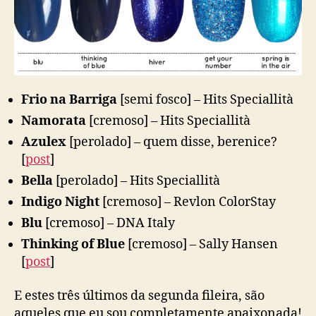
Frio na Barriga
[semi fosco] – Hits Speciallità
Namorata
[cremoso] – Hits Speciallità
Azulex
[perolado] – quem disse, berenice?
[
post
]
Bella
[perolado] – Hits Speciallità
Indigo Night
[cremoso] – Revlon ColorStay
Blu
[cremoso] – DNA Italy
Thinking of Blue
[cremoso] – Sally Hansen
[
post
]
E estes três últimos da segunda fileira, são
aqueles que eu sou completamente apaixonada!