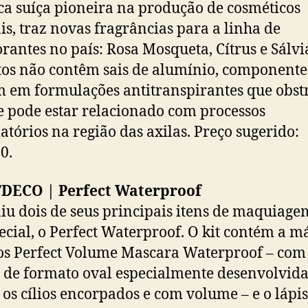
a suíça pioneira na produção de cosméticos
is, traz novas fragrâncias para a linha de
rantes no país: Rosa Mosqueta, Cítrus e Sálvi
os não contêm sais de alumínio, componente
em formulações antitranspirantes que obstr
e pode estar relacionado com processos
atórios na região das axilas. Preço sugerido:
0.
TDECO | Perfect Waterproof
iu dois de seus principais itens de maquiag
pecial, o Perfect Waterproof. O kit contém a m
ios Perfect Volume Mascara Waterproof – com
 de formato oval especialmente desenvolvid
 os cílios encorpados e com volume – e o lápi