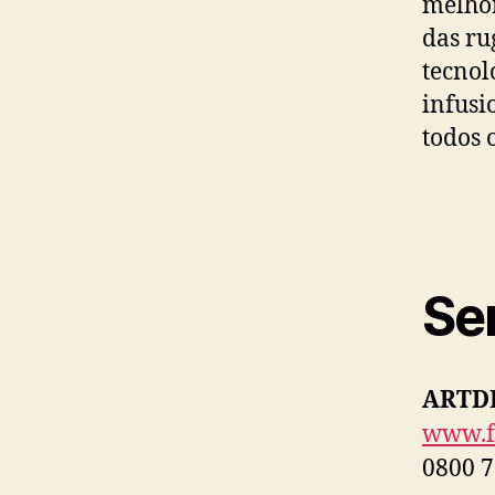
melhor
das ru
tecnol
infusi
todos 
Se
ARTD
www.f
0800 7