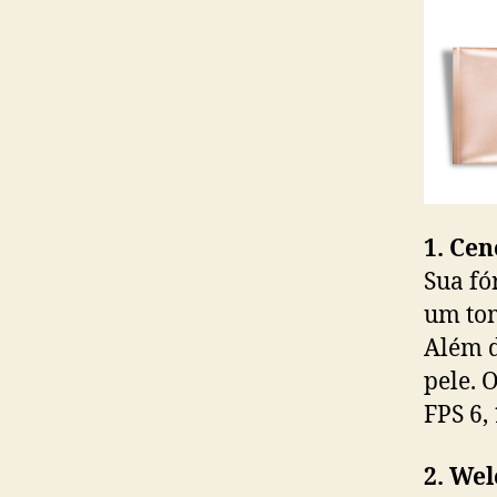
1. Ce
Sua fó
um tom
Além d
pele. 
FPS 6,
2. We