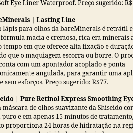
Soft Eye Liner Waterproof. Preço sugerido: R$
eMinerals | Lasting Line
 lápis para olhos da bareMinerals é retrátil e
 fórmula macia e cremosa, rica em minerais 
tempo em que oferece alta fixação e duração
do que o maquiagem escorra ou borre. O pro
conta com um apontador acoplado e ponta
micamente angulada, para garantir uma apl
e sem esforços. Preço sugerido: R$77.
seido | Pure Retinol Express Smoothing E
 máscara de olhos suavizante da Shiseido c
l puro e em apenas 15 minutos de tratamento,
o proporciona 24 horas de hidratação na reg