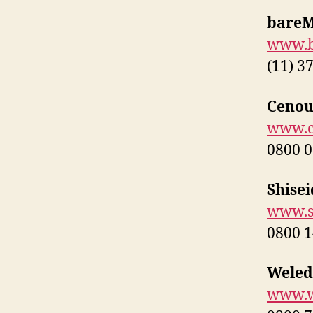
bareM
www.b
(11) 3
Cenou
www.c
0800 0
Shise
www.s
0800 1
Weled
www.w