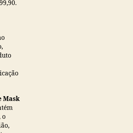
99,90.
ao
,
duto
icação
ye Mask
ontém
 o
ião,