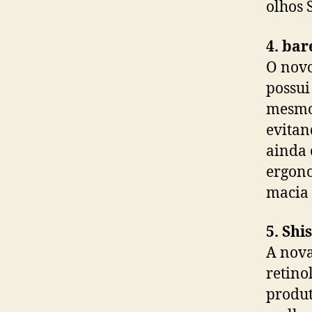
olhos 
4. bar
O novo
possui
mesmo 
evitan
ainda 
ergono
macia 
5. Shi
A nova
retino
produt