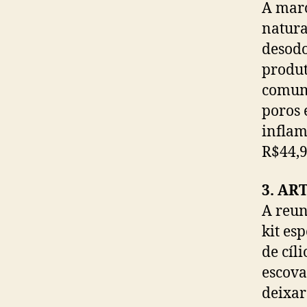
A marc
natura
desodo
produt
comum 
poros 
inflam
R$44,9
3. AR
A reun
kit es
de cíl
escova
deixar