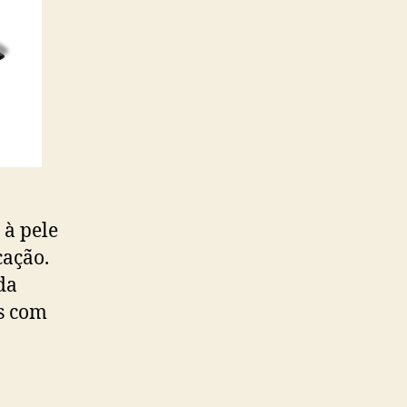
 à pele
cação.
da
es com