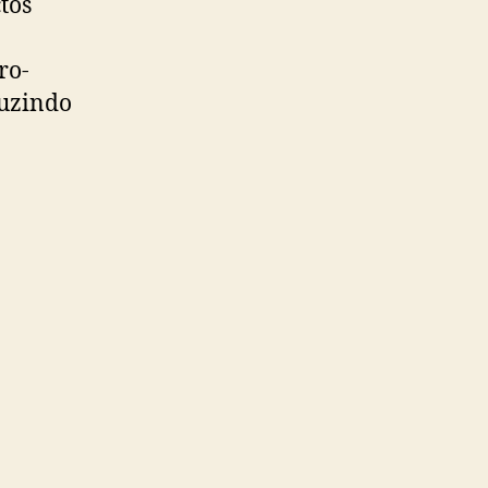
tos
ro-
duzindo