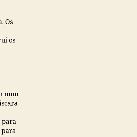
a. Os
ui os
em num
áscara
a para
s para