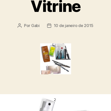
Vitrine
Por
Gabi
10 de janeiro de 2015
Autor
Data
do
de
post
publicação