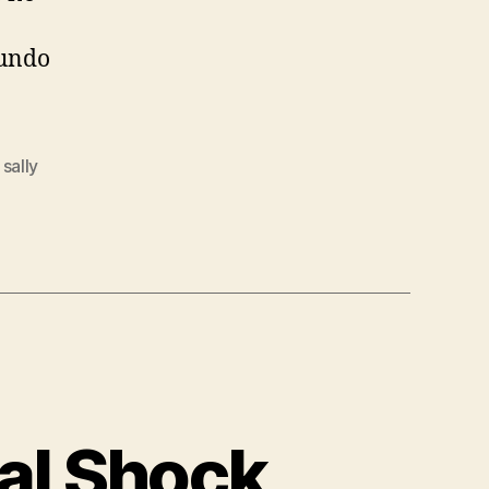
mundo
,
sally
tal Shock