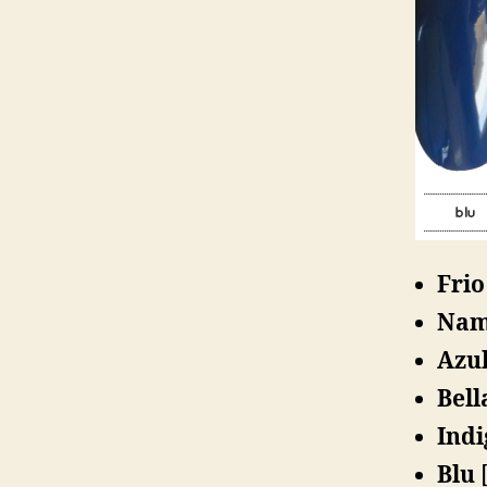
Frio
Nam
Azu
Bell
Indi
Blu
[