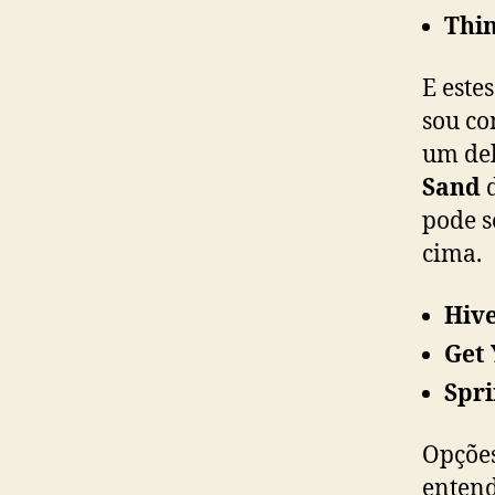
Thin
E este
sou co
um del
Sand
d
pode s
cima.
Hiv
Get
Spri
Opções
entend