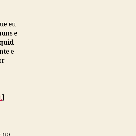
que eu
muns e
quid
nte e
or
t
]
m
e no