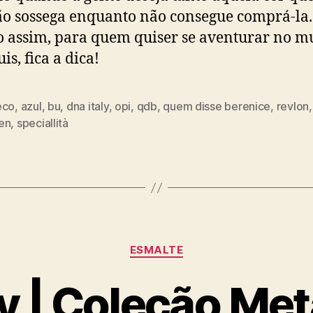
ão sossega enquanto não consegue comprá-la.
assim, para quem quiser se aventurar no 
is, fica a dica!
eco
,
azul
,
bu
,
dna italy
,
opi
,
qdb
,
quem disse berenice
,
revlon
en
,
speciallità
Categorias
ESMALTE
y | Coleção Me