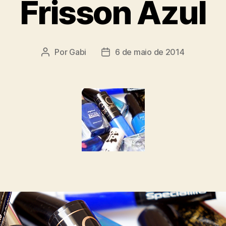
Frisson Azul
Por
Gabi
6 de maio de 2014
Autor
Data
do
de
post
publicação