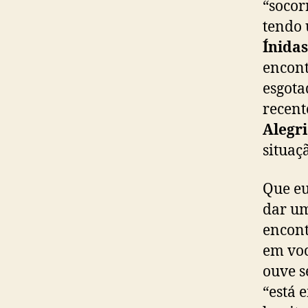
“socor
tendo
Ínidas
encont
esgota
recent
Alegr
situaç
Que e
dar um
encont
em voc
ouve s
“está 