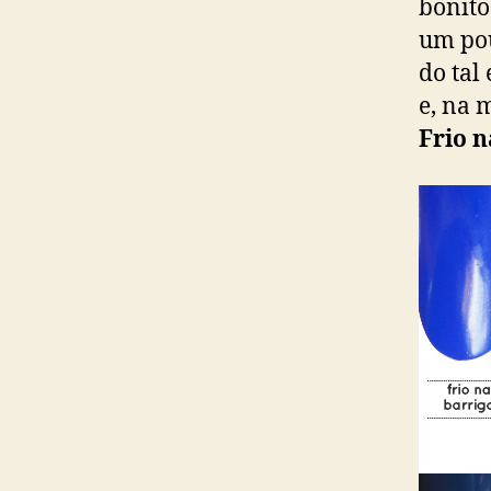
bonito
um pou
do tal
e, na 
Frio n