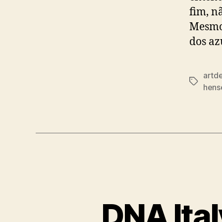
fim, n
Mesmo 
dos azu
artd
Tags
hens
DNA Ital