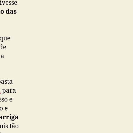
ivesse
o das
 que
de
da
basta
a
para
sso e
o e
arriga
uis tão