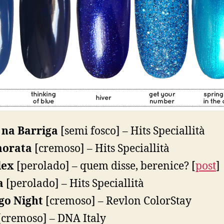
 na Barriga
[semi fosco] – Hits Speciallità
orata
[cremoso] – Hits Speciallità
lex
[perolado] – quem disse, berenice? [
post
]
a
[perolado] – Hits Speciallità
go Night
[cremoso] – Revlon ColorStay
cremoso] – DNA Italy