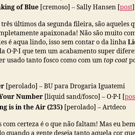
king of Blue
[cremoso] – Sally Hansen [
post
]
s três últimos da segunda fileira, são aqueles 
mpletamente apaixonada! Não são muito co
es é aqua lindo, isso sem contar o da linha
Li
a O·P·I que tem um acabamento super difere
er usado tanto fosco como com um
top coat
p
er
[perolado] – BU para Drogaria Iguatemi
 Your Number
[liquid sand/fosco] – O·P·I [
pos
ng is in the Air (235)
[perolado] – Artdeco
 com certeza é o que não faltam! Mas eu be
o quando a gente deseja tanto aquela cor qu