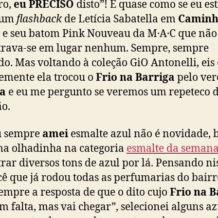
ro,
eu PRECISO
disto”! É quase como se eu est
 um
flashback
de Letícia Sabatella em
Caminh
e seu batom Pink Nouveau da M·A·C que não
rava-se em lugar nenhum. Sempre, sempre
do. Mas voltando à coleção GiO Antonelli, eis
emente ela trocou o
Frio na Barriga
pelo ver
ia
e eu me pergunto se veremos um repeteco 
ão.
u sempre
amei
esmalte azul não é novidade, 
a olhadinha na categoria
esmalte da seman
rar diversos tons de azul por lá. Pensando ni
ê que já rodou todas as perfumarias do bairr
empre a resposta de que o dito cujo
Frio na B
em falta, mas vai chegar”, selecionei alguns az