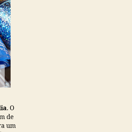
ia
. O
om de
ra um