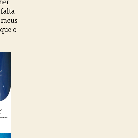
cher
falta
s meus
 que o