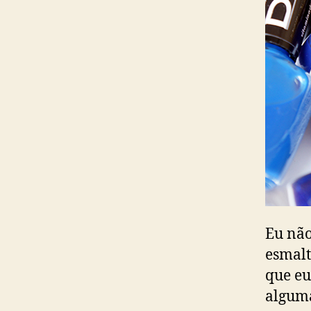
Eu não
esmalt
que eu
alguma