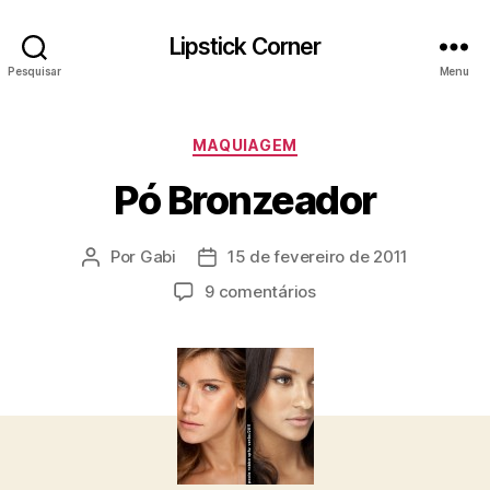
Lipstick Corner
Pesquisar
Menu
Categorias
MAQUIAGEM
Pó Bronzeador
Por
Gabi
15 de fevereiro de 2011
Autor
Data
do
de
em
9 comentários
post
publicação
Pó
Bronzeador