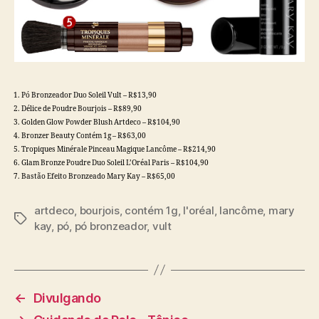
Pó Bronzeador Duo Soleil Vult – R$13,90
Délice de Poudre Bourjois – R$89,90
Golden Glow Powder Blush Artdeco – R$104,90
Bronzer Beauty Contém 1g – R$63,00
Tropiques Minérale Pinceau Magique Lancôme – R$214,90
Glam Bronze Poudre Duo Soleil L’Oréal Paris – R$104,90
Bastão Efeito Bronzeado Mary Kay – R$65,00
artdeco
,
bourjois
,
contém 1g
,
l'oréal
,
lancôme
,
mary
Tags
kay
,
pó
,
pó bronzeador
,
vult
←
Divulgando