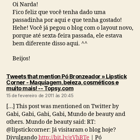
Oi Narda!
Fico feliz que você tenha dado uma
passadinha por aqui e que tenha gostado!
Hehe! Você já pegou o blog com o layout novo,
porque até sexta-feira passada, ele estava
bem diferente disso aqui. ^^
Beijos!
Tweets that mention Pó Bronzeador » Lipstick
Corner - Maquiagem, beleza, cosméticos e
diz:
muito mais! -- Topsy.com
15 de fevereiro de 2011 às 20:45
[…] This post was mentioned on Twitter by
Gabi, Gabi, Gabi, Gabi, Mundo de beauty and
others. Mundo de beauty said: RT:
@lipstickcorner: Já visitaram o blog hoje?
Divulgando
http://bit.ly/gVhBTe
| Pó