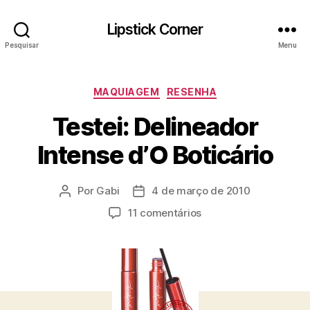
Lipstick Corner
Pesquisar
Menu
Categorias
MAQUIAGEM
RESENHA
Testei: Delineador
Intense d’O Boticário
Por
Gabi
4 de março de 2010
Autor
Data
do
de
em
11 comentários
post
publicação
Testei:
Delineador
Intense
d’O
Boticário