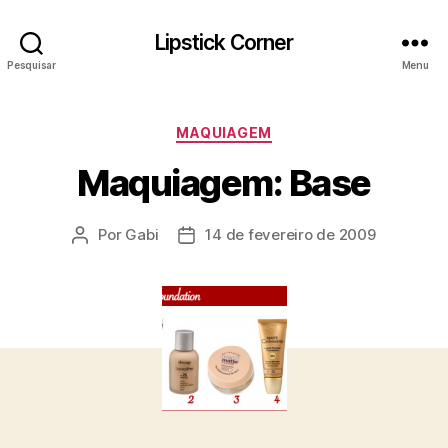
Lipstick Corner
Pesquisar
Menu
Categorias
MAQUIAGEM
Maquiagem: Base
Por
Gabi
14 de fevereiro de 2009
Autor
Data
do
de
post
publicação