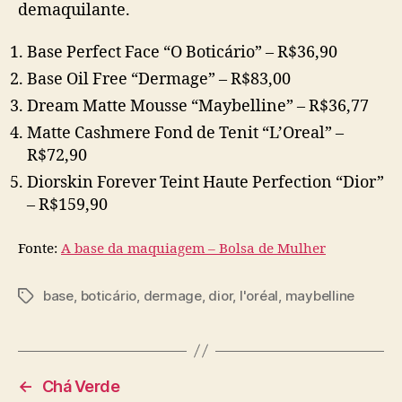
demaquilante.
Base Perfect Face “O Boticário” – R$36,90
Base Oil Free “Dermage” – R$83,00
Dream Matte Mousse “Maybelline” – R$36,77
Matte Cashmere Fond de Tenit “L’Oreal” –
R$72,90
Diorskin Forever Teint Haute Perfection “Dior”
– R$159,90
Fonte:
A base da maquiagem – Bolsa de Mulher
base
,
boticário
,
dermage
,
dior
,
l'oréal
,
maybelline
Tags
←
Chá Verde