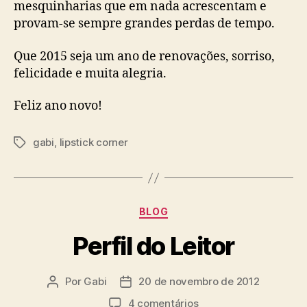
mesquinharias que em nada acrescentam e
provam-se sempre grandes perdas de tempo.
Que 2015 seja um ano de renovações, sorriso,
felicidade e muita alegria.
Feliz ano novo!
gabi
,
lipstick corner
Tags
Categorias
BLOG
Perfil do Leitor
Por
Gabi
20 de novembro de 2012
Autor
Data
do
de
em
4 comentários