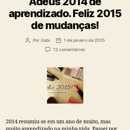
Adeus 2014 de
aprendizado. Feliz 2015
de mudanças!
Por
Gabi
1 de janeiro de 2015
Autor
Data
do
de
em
12 comentários
post
publicação
Adeus
2014
de
aprendizado.
Feliz
2015
de
mudanças!
2014 resumiu-se em um ano de muito, mas
muito aprendizado na minha vida. Passei por