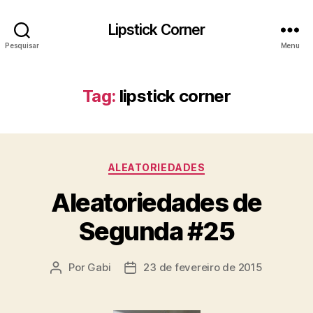
Lipstick Corner
Pesquisar
Menu
Tag:
lipstick corner
Categorias
ALEATORIEDADES
Aleatoriedades de
Segunda #25
Por
Gabi
23 de fevereiro de 2015
Autor
Data
do
de
post
publicação