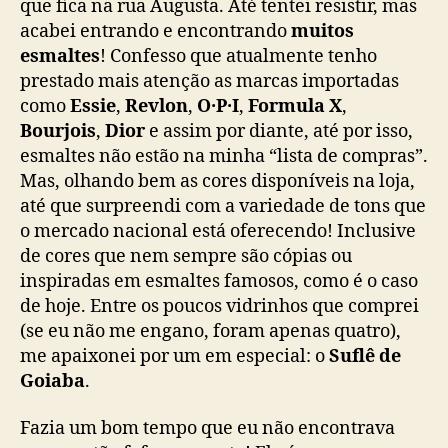
que fica na rua Augusta. Até tentei resistir, mas
acabei entrando e encontrando
muitos
esmaltes
! Confesso que atualmente tenho
prestado mais atenção as marcas importadas
como
Essie
,
Revlon
,
O·P·I
,
Formula X
,
Bourjois
,
Dior
e assim por diante, até por isso,
esmaltes não estão na minha “lista de compras”.
Mas, olhando bem as cores disponíveis na loja,
até que surpreendi com a variedade de tons que
o mercado nacional está oferecendo! Inclusive
de cores que nem sempre são cópias ou
inspiradas em esmaltes famosos, como é o caso
de hoje. Entre os poucos vidrinhos que comprei
(se eu não me engano, foram apenas quatro),
me apaixonei por um em especial: o
Suflê de
Goiaba
.
Fazia um bom tempo que eu não encontrava