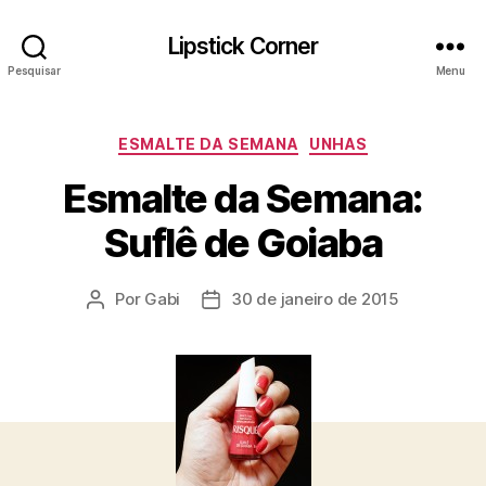
Lipstick Corner
Pesquisar
Menu
Categorias
ESMALTE DA SEMANA
UNHAS
Esmalte da Semana:
Suflê de Goiaba
Por
Gabi
30 de janeiro de 2015
Autor
Data
do
de
post
publicação