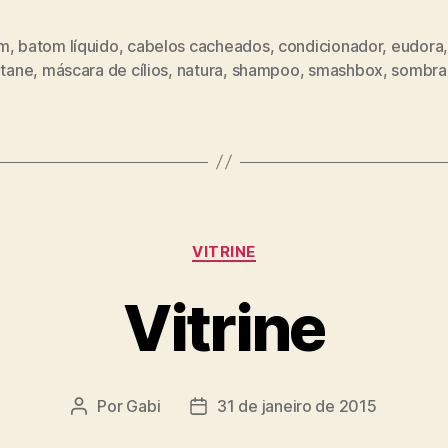
om
,
batom líquido
,
cabelos cacheados
,
condicionador
,
eudora
itane
,
máscara de cílios
,
natura
,
shampoo
,
smashbox
,
sombra
Categorias
VITRINE
Vitrine
Por
Gabi
31 de janeiro de 2015
Autor
Data
do
de