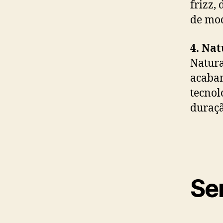
frizz,
de mod
4. Na
Natura
acabam
tecnol
duraçã
Se