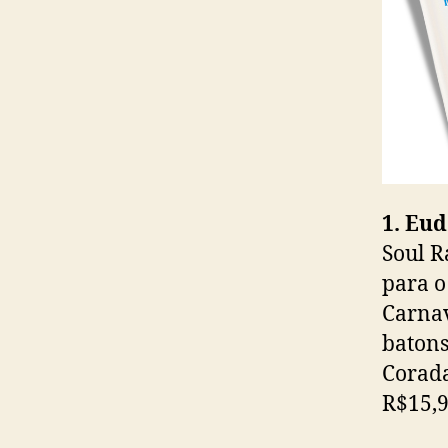
1. Eud
Soul R
para o
Carnav
batons
Corada
R$15,9