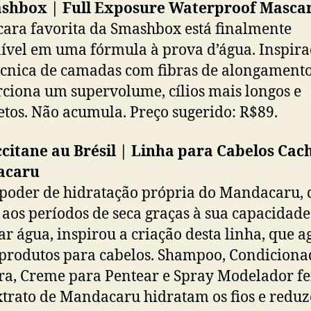
ashbox | Full Exposure Waterproof Masca
ara favorita da Smashbox está finalmente
ível em uma fórmula à prova d’água. Inspir
écnica de camadas com fibras de alongamento
ciona um supervolume, cílios mais longos e
tos. Não acumula. Preço sugerido: R$89.
ccitane au Brésil | Linha para Cabelos Ca
acaru
 poder de hidratação própria do Mandacaru, 
e aos períodos de seca graças à sua capacidade
ar água, inspirou a criação desta linha, que a
 produtos para cabelos. Shampoo, Condiciona
a, Creme para Pentear e Spray Modelador fe
trato de Mandacaru hidratam os fios e redu