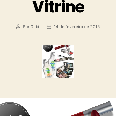
Vitrine
Por
Gabi
14 de fevereiro de 2015
Autor
Data
do
de
post
publicação