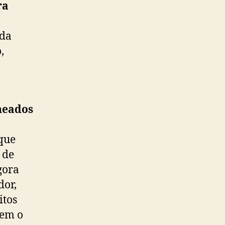
ra
ada
,
cheados
que
 de
gora
dor,
itos
zem o