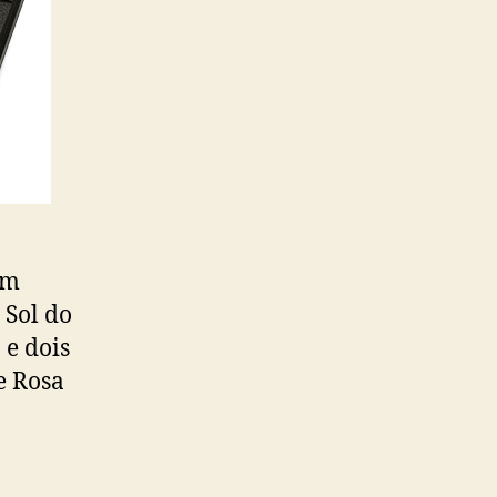
om
 Sol do
 e dois
e Rosa