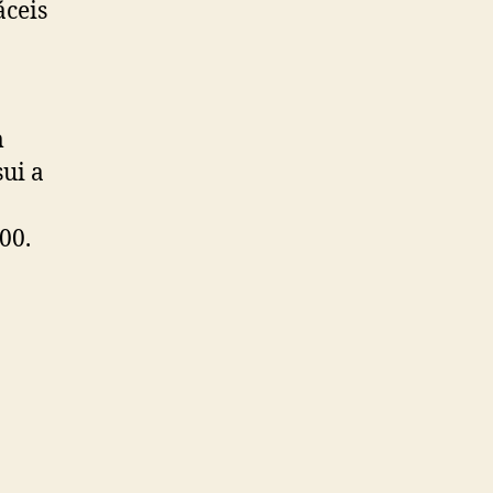
áceis
m
ui a
00.