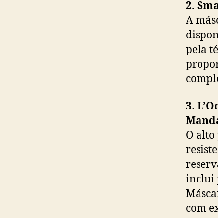
2. Sm
A másc
dispon
pela t
propor
comple
3. L’O
Mand
O alto
resist
reserv
inclui
Máscar
com ex