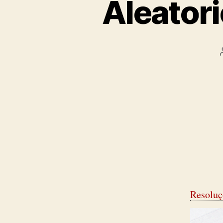
Aleator
Resoluç