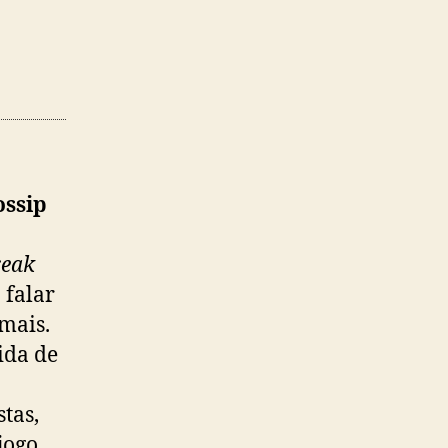
ossip
reak
 falar
mais.
ida de
tas,
jogo.