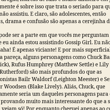
mente é sobre isso que trata o seriado para 
não assistiu. E claro, são adolescentes, então
as, drama e confusão são apenas a cerejinha d
 pode ser a parte em que vocês me perguntam
 eu ainda estou assistindo Gossip Girl. Eu não
ha! É apenas viciante! E por mais superficia
ia pareça, alguns personagens como Chuck Ba
ck), Rufus Humphrey (Matthew Settle) e Lily
 Rutherford) são mais profundos do que as
onistas Bailr Waldorf (Leighton Meester) e S
r Woodsen (Blake Lively). Aliás, Chuck, que
amente seria um daqueles personagens para 
e provando muito mais interessante do que a s
a vejam só! Por enquanto cheguei apenas ao 