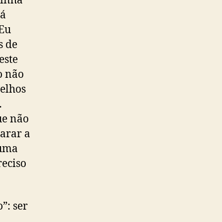
ainha
tá
 Eu
s de
este
o não
velhos
…
ue não
carar a
 uma
reciso
”: ser