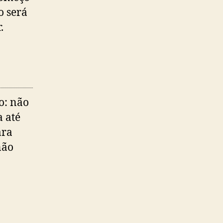
o será
.
o: não
a até
ara
não