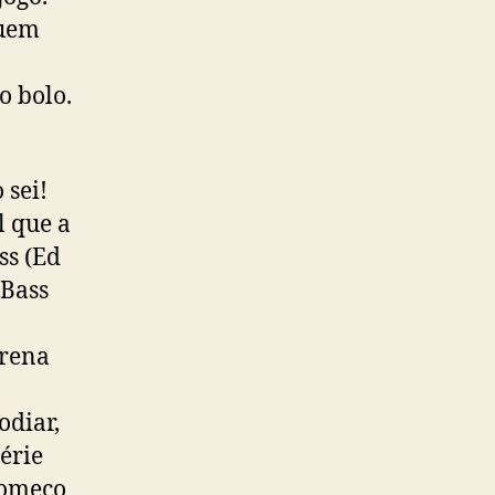
quem
o bolo.
 sei!
l que a
ss (Ed
 Bass
erena
odiar,
érie
começo