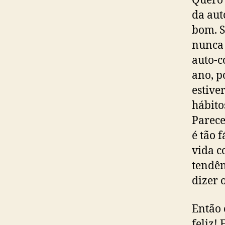
Quero 
da aut
bom. S
nunca 
auto-c
ano, p
estive
hábito
Parece
é tão 
vida c
tendên
dizer 
Então 
feliz!