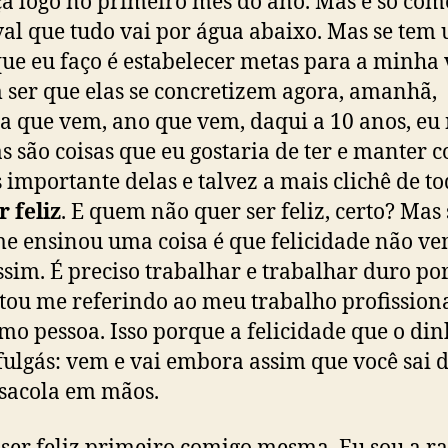
a logo no primeiro mês do ano. Mas é só com
al que tudo vai por água abaixo. Mas se tem
que eu faço é estabelecer metas para a minha 
ser que elas se concretizem agora, amanhã,
 que vem, ano que vem, daqui a 10 anos, eu
as são coisas que eu gostaria de ter e manter 
 importante delas e talvez a mais clichê de t
r feliz
. E quem não quer ser feliz, certo? Mas 
e ensinou uma coisa é que felicidade não ve
assim. É preciso trabalhar e trabalhar duro por
tou me referindo ao meu trabalho profission
mo pessoa. Isso porque a felicidade que o din
 fulgás: vem e vai embora assim que você sai d
sacola em mãos.