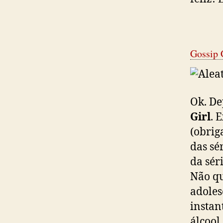
Gossip 
Ok. De
Girl
. 
(obrig
das sé
da sér
Não qu
adoles
instan
álcool