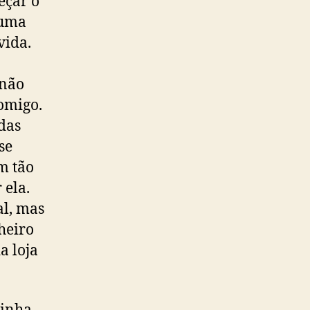
eçar o
 uma
vida.
 não
comigo.
odas
se
m tão
 ela.
al, mas
heiro
a loja