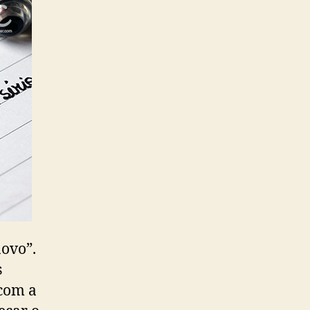
novo”.
s
 com a