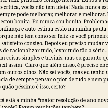
ser feliz primeiro comigo mesma. Eu sou a r
o-crítica, vocês não tem ideia! Nada nunca es
empre pode melhorar, melhorar e melhorar.
estou bonita. Eu nunca sou bonita. Problema
onfiança e auto-estima estão na minha pauta 
orque não tem como ser feliz se você primeir
r satisfeito consigo. Depois eu preciso mudar 
s de racionalizar tudo, levar tudo tão a sério
m coisas simples e triviais, mas eu garanto q
fácil assim! Claro que além disso, é preciso en
om outros olhos. Não sei vocês, mas eu tenho
cia de sempre pensar o pior de tudo e nem p
o quão péssimo é isso, certo?
cá está a minha “maior resolução de ano novo
 E vocês? Fazem resoluções também?