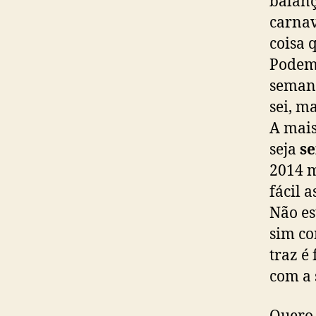
balanç
carnav
coisa 
Podem 
semana
sei, m
A mais
seja
se
2014 m
fácil 
Não es
sim co
traz é
com a 