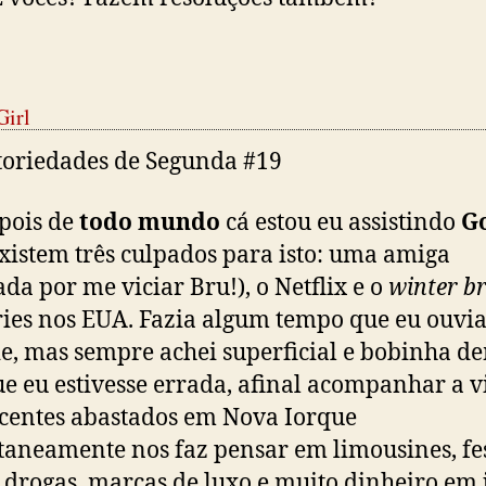
Girl
pois de
todo mundo
cá estou eu assistindo
G
Existem três culpados para isto: uma amiga
ada por me viciar Bru!), o Netflix e o
winter b
ries nos EUA. Fazia algum tempo que eu ouvia
ie, mas sempre achei superficial e bobinha de
e eu estivesse errada, afinal acompanhar a v
centes abastados em Nova Iorque
taneamente nos faz pensar em limousines, fes
, drogas, marcas de luxo e muito dinheiro em 