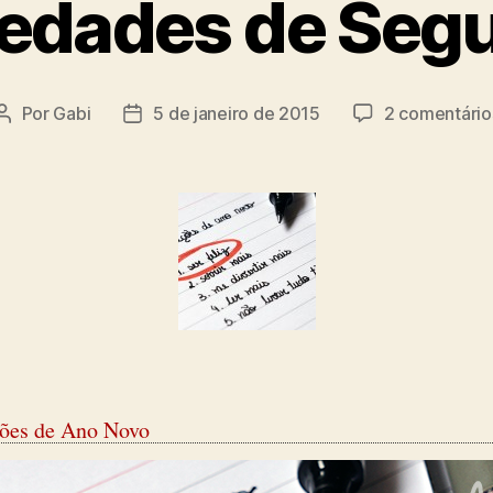
iedades de Seg
Por
Gabi
5 de janeiro de 2015
2 comentário
Autor
Data
do
de
post
publicação
ões de Ano Novo