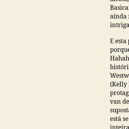
Basica
ainda 
intrig
E esta
porque
Hahaha
histór
Westwi
(Kelly
protag
van de
supost
está s
inteir