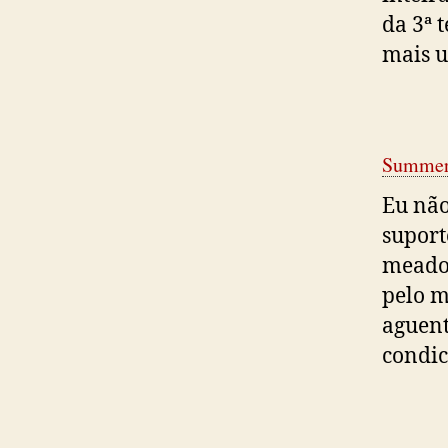
da 3ª 
mais u
Summer
Eu não
suport
meados
pelo m
aguent
condic