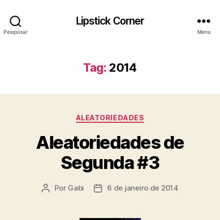
Lipstick Corner
Pesquisar
Menu
Tag:
2014
Categorias
ALEATORIEDADES
Aleatoriedades de
Segunda #3
Por
Gabi
6 de janeiro de 2014
Autor
Data
do
de
post
publicação