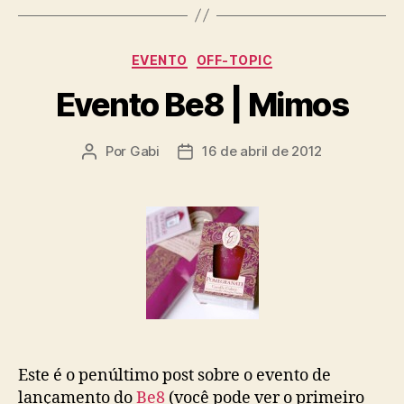
Categorias
EVENTO
OFF-TOPIC
Evento Be8 | Mimos
Por
Gabi
16 de abril de 2012
Autor
Data
do
de
post
publicação
Este é o penúltimo post sobre o evento de
lançamento do
Be8
(você pode ver o primeiro