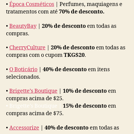
•
Época Cosméticos
| Perfumes, maquiagens e
tratamentos com até
70% de desconto.
•
BeautyBay
|
20% de desconto
em todas as
compras.
•
CherryCulture
|
20% de desconto
em todas as
compras com o cupom
TKGS20
.
•
O Boticário
|
40% de desconto
em itens
selecionados.
•
Brigette’s Boutique
|
10% de desconto
em
compras acima de $25.
• Brigette’s Boutique |
15% de desconto
em
compras acima de $75.
•
Accessorize
|
40% de desconto
em todas as