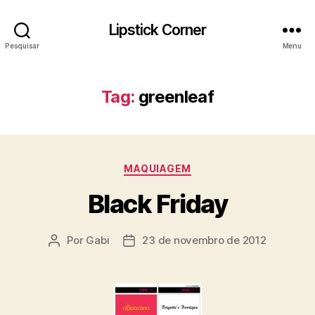
Lipstick Corner
Pesquisar
Menu
Tag:
greenleaf
Categorias
MAQUIAGEM
Black Friday
Por
Gabi
23 de novembro de 2012
Autor
Data
do
de
post
publicação