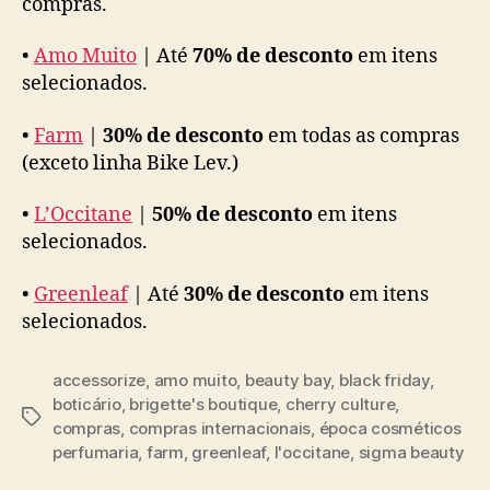
compras.
•
Amo Muito
| Até
70% de desconto
em itens
selecionados.
•
Farm
|
30% de desconto
em todas as compras
(exceto linha Bike Lev.)
•
L’Occitane
|
50% de desconto
em itens
selecionados.
•
Greenleaf
| Até
30% de desconto
em itens
selecionados.
accessorize
,
amo muito
,
beauty bay
,
black friday
,
boticário
,
brigette's boutique
,
cherry culture
,
Tags
compras
,
compras internacionais
,
época cosméticos
perfumaria
,
farm
,
greenleaf
,
l'occitane
,
sigma beauty