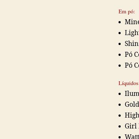
Em pó:
Mine
Ligh
Shin
Pó C
Pó C
Líquidos
Ilum
Gold
Hig
Girl
Watt