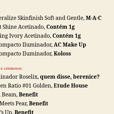
ralize Skinfinish Soft and Gentle,
M·A·C
t Shine Acetinado,
Contém 1g
ing Ivory Acetinado,
Contém 1g
ompacto Iluminador,
AC Make Up
ompacto Iluminador,
Koloss
 e cremosos:
inador Roselix,
quem disse, berenice?
en Ratio #01 Golden,
Etude House
h Beam,
Benefit
 Meets Pear,
Benefit
’s Up,
Benefit