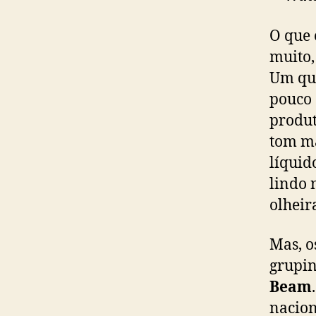
O que 
muito,
Um que
pouco 
produt
tom ma
líquid
lindo 
olheir
Mas, o
grupi
Beam
nacion