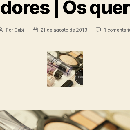
dores | Os que
Por
Gabi
21 de agosto de 2013
1 comentári
Autor
Data
do
de
post
publicação