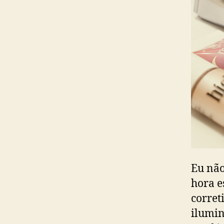
Eu não
hora e
corret
ilumin