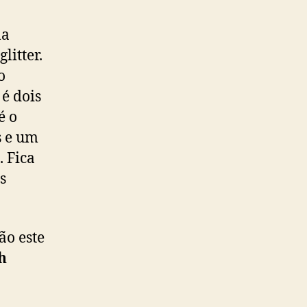
la
litter.
o
 é dois
é o
s e um
. Fica
s
ão este
h