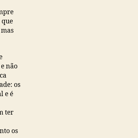
empre
s que
, mas
e
 e não
ica
ade: os
l e é
m ter
nto os