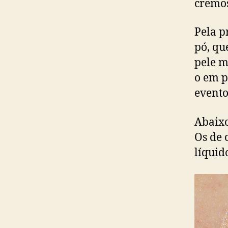
cremos
Pela p
pó, qu
pele m
o em p
evento
Abaixo
Os de 
líquid