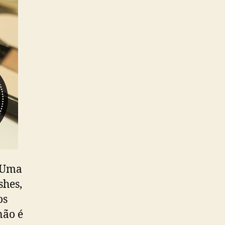
. Uma
shes,
os
não é