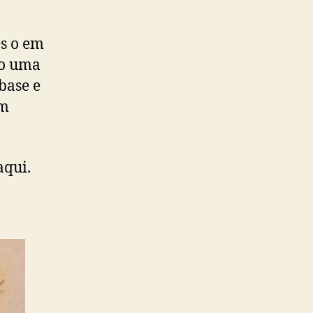
es o em
ro uma
base e
um
aqui.