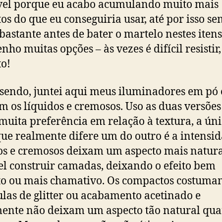
vel porque eu acabo acumulando muito mais
os do que eu conseguiria usar, até por isso s
bastante antes de bater o martelo nestes iten
enho muitas opções – às vezes é difícil resistir
to!
sendo, juntei aqui meus iluminadores em pó 
 os líquidos e cremosos. Uso as duas versões
muita preferência em relação à textura, a ún
que realmente difere um do outro é a intensid
os e cremosos deixam um aspecto mais natura
el construir camadas, deixando o efeito bem
to ou mais chamativo. Os compactos costuma
ulas de glitter ou acabamento acetinado e
ente não deixam um aspecto tão natural qua