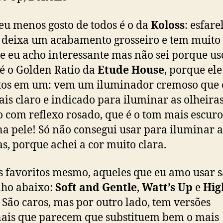
eu menos gosto de todos é o da
Koloss
: esfare
 deixa um acabamento grosseiro e tem muito g
 eu acho interessante mas não sei porque us
é o Golden Ratio da
Etude House
, porque ele
os em um: vem um iluminador cremoso que 
is claro e indicado para iluminar as olheira
o com reflexo rosado, que é o tom mais escuro
na pele! Só não consegui usar para iluminar a
as, porque achei a cor muito clara.
s favoritos mesmo, aqueles que eu amo usar s
nho abaixo:
Soft and Gentle
,
Watt’s Up
e
Hig
. São caros, mas por outro lado, tem versões
ais que parecem que substituem bem o mais