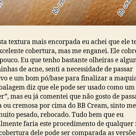
ta textura mais encorpada eu achei que ele t
celente cobertura, mas me enganei. Ele cobr
pouco. Eu que tenho bastante olheiras e alg
nhas de acne, senti a necessidade de passar
ivo e um bom pó/base para finalizar a maqu
alagem diz que ele pode ser usado como um
r”, mas eu já comentei que não gosto de pass
a ou cremosa por cima do BB Cream, sinto m
muito pesado, rebocado. Tudo bem que eu
mente faria este procedimento de qualquer 
cobertura dele pode ser comparada as versõe