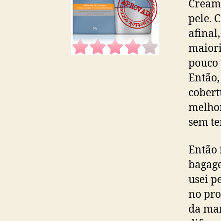
Cream 
pele. 
afinal
maiori
pouco
Então,
cobert
melhor
sem te
Então 
bagage
usei p
no pro
da mar