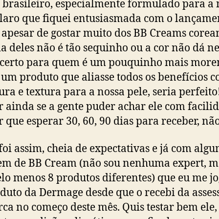
brasileiro, especialmente formulado para a 
Claro que fiquei entusiasmada com o lançame
, apesar de gostar muito dos BB Creams corean
a deles não é tão sequinho ou a cor não dá 
 certo para quem é um pouquinho mais more
 um produto que aliasse todos os benefícios c
ura e textura para a nossa pele, seria perfeito
 ainda se a gente puder achar ele com facili
r que esperar 30, 60, 90 dias para receber, não
foi assim, cheia de expectativas e já com alg
m de BB Cream (não sou nenhuma expert, ma
elo menos 8 produtos diferentes) que eu me j
duto da Dermage desde que o recebi da asses
ca no começo deste mês. Quis testar bem ele