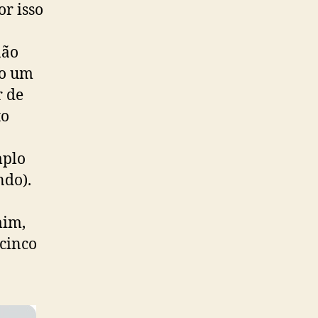
or isso
não
do um
r de
to
mplo
ndo).
mim,
cinco