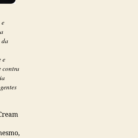
 e
la
s da
 e
e contra
ia
agentes
 Cream
mesmo,