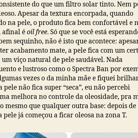
onsistente do que um filtro solar tinto. Nem p
oleoso. Apesar da textura encorpada, quando
do na pele, o produto fica bem confortável e 
, afinal é
oil free
. Só que se você está esperan
 bem sequinho, não é isto que acontece: apesa
er acabamento mate, a pele fica com um cer
, um viço natural de pele saudável. Nada
ento e lustroso como o Spectra Ban por exe
algumas vezes o da minha mãe e fiquei brilha
 pele não fica super “seca”, eu não percebi
a melhora no controle da oleosidade, pra 
o mesmo que qualquer outra base: depois de 
a pele já começou a ficar oleosa na zona T.