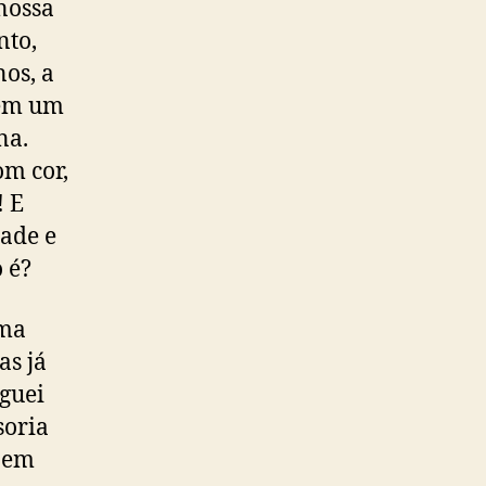
nossa
nto,
os, a
nem um
na.
om cor,
! E
dade e
 é?
uma
s já
oguei
soria
, em