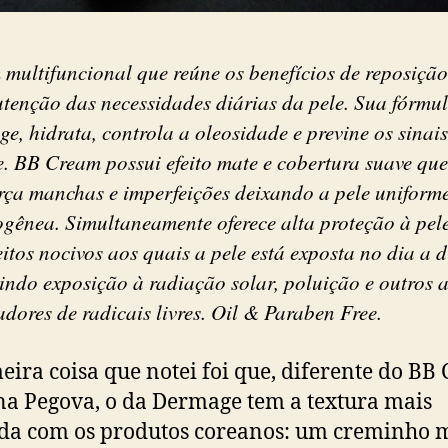
multifuncional que reúne os benefícios de reposição
tenção das necessidades diárias da pele. Sua fórmu
ge, hidrata, controla a oleosidade e previne os sinai
. BB Cream possui efeito mate e cobertura suave que
rça manchas e imperfeições deixando a pele uniforme
gênea. Simultaneamente oferece alta proteção à pel
eitos nocivos aos quais a pele está exposta no dia a d
indo exposição à radiação solar, poluição e outros 
dores de radicais livres. Oil & Paraben Free.
eira coisa que notei foi que, diferente do BB
a Pegova, o da Dermage tem a textura mais
da com os produtos coreanos: um creminho 