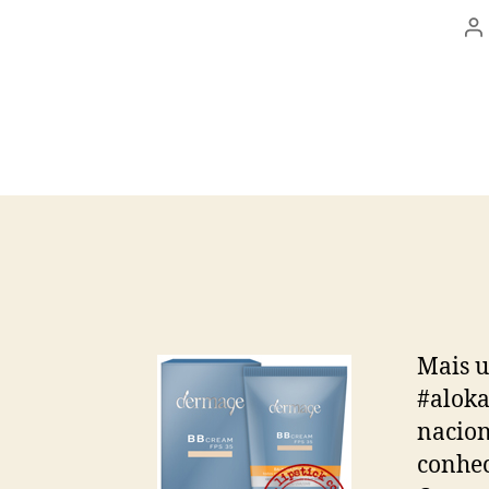
A
d
p
Mais u
#aloka
nacion
conhec