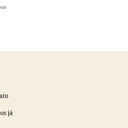
em
ios
Testei:
BB
Cream
Dermage
ato
os já