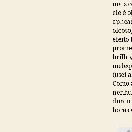
mais c
ele é 
aplica
oleoso
efeito
promet
brilho
melequ
(usei 
Como a
nenhum
durou 
horas 