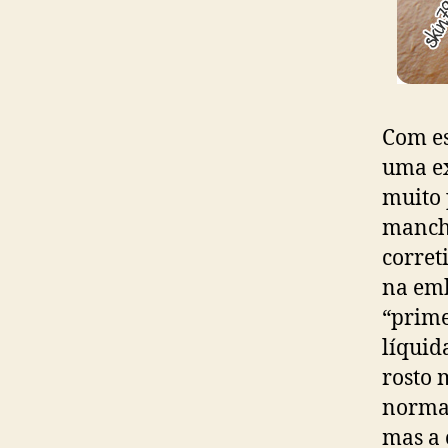
Com es
uma ex
muito 
manchi
corret
na emb
“prime
líquid
rosto 
normal
mas a 