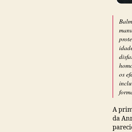
Balm 
manu
prote
idade
disfa
homo
os ef
inclu
forma
A prim
da Ann
pareci