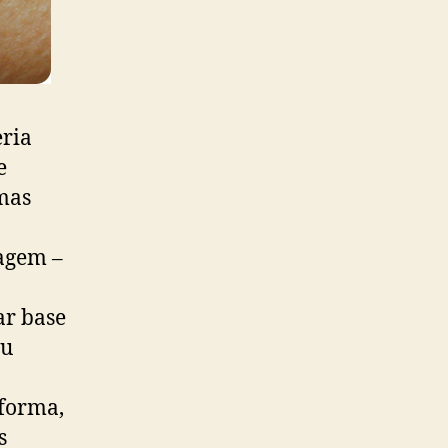
eria
e
umas
iagem –
ar base
eu
forma,
s