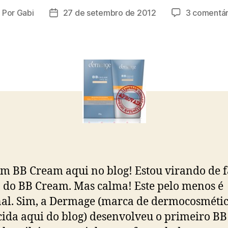
Por
Gabi
27 de setembro de 2012
3 comentár
utor
Data
o
de
ost
publicação
m BB Cream aqui no blog! Estou virando de f
 do BB Cream. Mas calma! Este pelo menos é
al. Sim, a Dermage (marca de dermocosmétic
ida aqui do blog) desenvolveu o primeiro BB