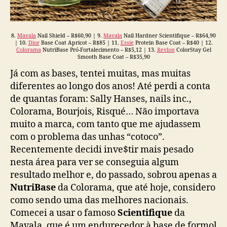
8.
Mavala
Nail Shield – R$60,90 | 9.
Mavala
Nail Hardner Scientifique – R$64,90
| 10.
Dior
Base Coat Apricot – R$85 | 11.
Essie
Protein Base Coat – R$40 | 12.
Colorama
NutriBase Pró-Fortalecimento – R$5,12 | 13.
Revlon
ColorStay Gel
Smooth Base Coat – R$35,90
Já com as bases, tentei muitas, mas muitas
diferentes ao longo dos anos! Até perdi a conta
de quantas foram: Sally Hanses, nails inc.,
Colorama, Bourjois, Risqué… Não importava
muito a marca, com tanto que me ajudassem
com o problema das unhas “cotoco”.
Recentemente decidi inve$tir mais pesado
nesta área para ver se conseguia algum
resultado melhor e, do passado, sobrou apenas a
NutriBase
da Colorama, que até hoje, considero
como sendo uma das melhores nacionais.
Comecei a usar o famoso
Scientifique
da
Mavala, que é um endurecedor à base de formol