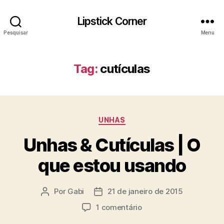
Lipstick Corner
Pesquisar
Menu
Tag:
cutículas
Categorias
UNHAS
Unhas & Cutículas | O
que estou usando
Por
Gabi
21 de janeiro de 2015
Autor
Data
do
de
em
1 comentário
post
publicação
Unhas