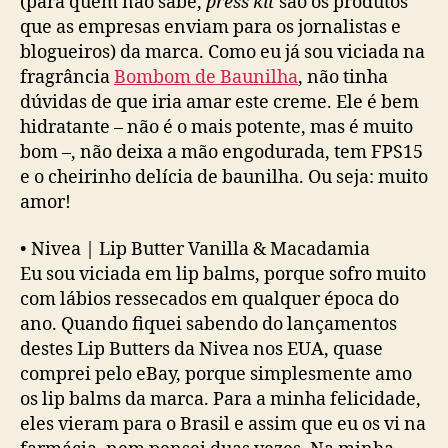
(para quem não sabe,
press kit
são os produtos
que as empresas enviam para os jornalistas e
blogueiros) da marca. Como eu já sou viciada na
fragrância
Bombom de Baunilha
, não tinha
dúvidas de que iria amar este creme. Ele é bem
hidratante – não é o mais potente, mas é muito
bom –, não deixa a mão engodurada, tem FPS15
e o cheirinho delícia de baunilha. Ou seja: muito
amor!
•
Nivea | Lip Butter Vanilla & Macadamia
Eu sou viciada em lip balms, porque sofro muito
com lábios ressecados em qualquer época do
ano. Quando fiquei sabendo do lançamentos
destes Lip Butters da Nivea nos EUA, quase
comprei pelo eBay, porque simplesmente amo
os lip balms da marca. Para a minha felicidade,
eles vieram para o Brasil e assim que eu os vi na