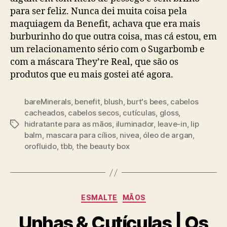
para ser feliz. Nunca dei muita coisa pela
maquiagem da Benefit, achava que era mais
burburinho do que outra coisa, mas cá estou, em
um relacionamento sério com o Sugarbomb e
com a máscara They’re Real, que são os
produtos que eu mais gostei até agora.
bareMinerals
,
benefit
,
blush
,
burt's bees
,
cabelos
cacheados
,
cabelos secos
,
cutículas
,
gloss
,
hidratante para as mãos
,
iluminador
,
leave-in
,
lip
Tags
balm
,
mascara para cílios
,
nivea
,
óleo de argan
,
orofluido
,
tbb
,
the beauty box
Categorias
ESMALTE
MÃOS
Unhas & Cutículas | Os