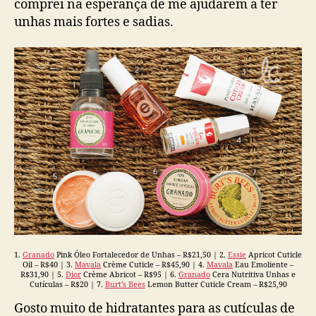
comprei na esperança de me ajudarem a ter
unhas mais fortes e sadias.
1.
Granado
Pink Óleo Fortalecedor de Unhas – R$21,50 | 2.
Essie
Apricot Cuticle
Oil – R$40 | 3.
Mavala
Crème Cuticle – R$45,90 | 4.
Mavala
Eau Emoliente –
R$31,90 | 5.
Dior
Crème Abricot – R$95 | 6.
Granado
Cera Nutritiva Unhas e
Cutículas – R$20 | 7.
Burt’s Bees
Lemon Butter Cuticle Cream – R$25,90
Gosto muito de hidratantes para as cutículas de