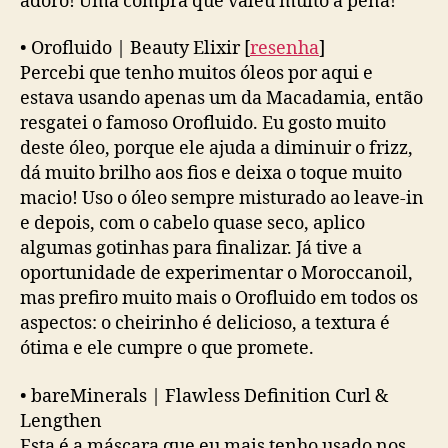
adoro! Uma compra que valeu muito a pena!
•
Orofluido | Beauty Elixir
[
resenha
]
Percebi que tenho muitos óleos por aqui e
estava usando apenas um da Macadamia, então
resgatei o famoso Orofluido. Eu gosto muito
deste óleo, porque ele ajuda a diminuir o frizz,
dá muito brilho aos fios e deixa o toque muito
macio! Uso o óleo sempre misturado ao leave-in
e depois, com o cabelo quase seco, aplico
algumas gotinhas para finalizar. Já tive a
oportunidade de experimentar o Moroccanoil,
mas prefiro muito mais o Orofluido em todos os
aspectos: o cheirinho é delicioso, a textura é
ótima e ele cumpre o que promete.
•
bareMinerals | Flawless Definition Curl &
Lengthen
Esta é a máscara que eu mais tenho usado nos