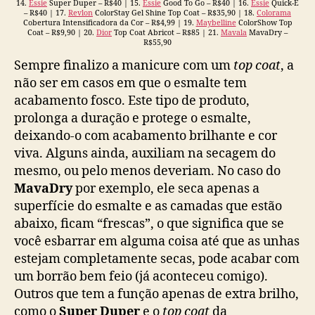
14.
Essie
Super Duper – R$40 | 15.
Essie
Good To Go – R$40 | 16.
Essie
Quick-E
– R$40 | 17.
Revlon
ColorStay Gel Shine Top Coat – R$35,90 | 18.
Colorama
Cobertura Intensificadora da Cor – R$4,99 | 19.
Maybelline
ColorShow Top
Coat – R$9,90 | 20.
Dior
Top Coat Abricot – R$85 | 21.
Mavala
MavaDry –
R$55,90
Sempre finalizo a manicure com um
top coat
, a
não ser em casos em que o esmalte tem
acabamento fosco. Este tipo de produto,
prolonga a duração e protege o esmalte,
deixando-o com acabamento brilhante e cor
viva. Alguns ainda, auxiliam na secagem do
mesmo, ou pelo menos deveriam. No caso do
MavaDry
por exemplo, ele seca apenas a
superfície do esmalte e as camadas que estão
abaixo, ficam “frescas”, o que significa que se
você esbarrar em alguma coisa até que as unhas
estejam completamente secas, pode acabar com
um borrão bem feio (já aconteceu comigo).
Outros que tem a função apenas de extra brilho,
como o
Super Duper
e o
top coat
da