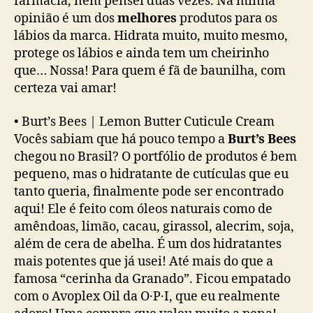
farmácia, nem pensei duas vezes. Na minha
opinião é um dos
melhores
produtos para os
lábios da marca. Hidrata muito, muito mesmo,
protege os lábios e ainda tem um cheirinho
que… Nossa! Para quem é fã de baunilha, com
certeza vai amar!
•
Burt’s Bees | Lemon Butter Cuticule Cream
Vocês sabiam que há pouco tempo a
Burt’s Bees
chegou no Brasil? O portfólio de produtos é bem
pequeno, mas o hidratante de cutículas que eu
tanto queria, finalmente pode ser encontrado
aqui! Ele é feito com óleos naturais como de
amêndoas, limão, cacau, girassol, alecrim, soja,
além de cera de abelha. É um dos hidratantes
mais potentes que já usei! Até mais do que a
famosa “cerinha da Granado”. Ficou empatado
com o Avoplex Oil da O·P·I, que eu realmente