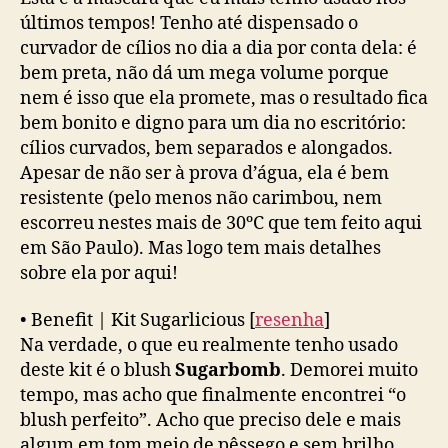
últimos tempos! Tenho até dispensado o
curvador de cílios no dia a dia por conta dela: é
bem preta, não dá um mega volume porque
nem é isso que ela promete, mas o resultado fica
bem bonito e digno para um dia no escritório:
cílios curvados, bem separados e alongados.
Apesar de não ser à prova d’água, ela é bem
resistente (pelo menos não carimbou, nem
escorreu nestes mais de 30ºC que tem feito aqui
em São Paulo). Mas logo tem mais detalhes
sobre ela por aqui!
•
Benefit | Kit Sugarlicious
[
resenha
]
Na verdade, o que eu realmente tenho usado
deste kit é o blush
Sugarbomb
. Demorei muito
tempo, mas acho que finalmente encontrei “o
blush perfeito”. Acho que preciso dele e mais
algum em tom meio de pêssego e sem brilho