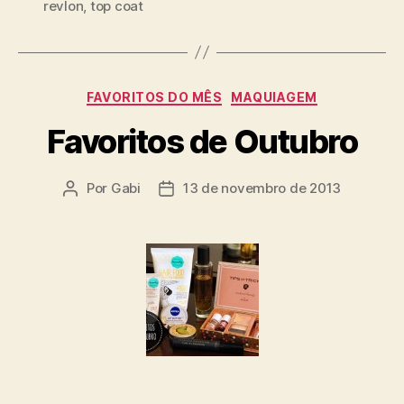
revlon
,
top coat
Categorias
FAVORITOS DO MÊS
MAQUIAGEM
Favoritos de Outubro
Por
Gabi
13 de novembro de 2013
Autor
Data
do
de
post
publicação