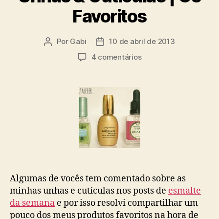
Favoritos
Por
Gabi
10 de abril de 2013
Autor
Data
do
de
em
4 comentários
post
publicação
Unhas
&
Cutículas
|
Os
Favoritos
Algumas de vocês tem comentado sobre as
minhas unhas e cutículas nos posts de
esmalte
da semana
e por isso resolvi compartilhar um
pouco dos meus produtos favoritos na hora de