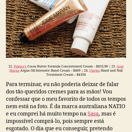
22.
Palmer’s
Cocoa Butter Formula Concentrated Cream – R$33,90 | 23.
Josie
Maran
Argan Oil Intensive Hand Cream – R$69 | 24.
Clarins
Hand and Nail
Treatment Cream – R$104
Para terminar, eu não poderia deixar de falar
dos tão queridos cremes para as mãos! Vou
confessar que o meu favorito de todos os tempos
nem está na foto. É da marca australiana NATIO
e eu comprei há muito tempo na
Sasa
, mas é
impossível comprá-lo, pois sempre está
esgotado. O dia que eu conseguir, pretendo