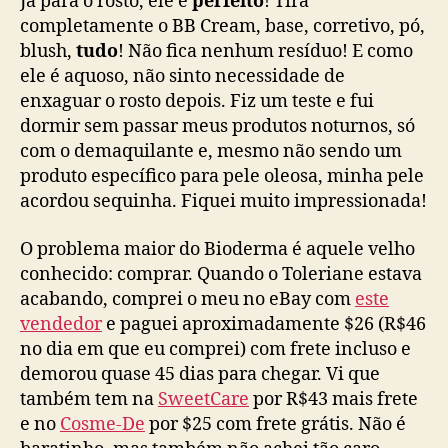
Já para o rosto, ele é
perfeito
! Tira
completamente o BB Cream, base, corretivo, pó,
blush,
tudo
! Não fica nenhum resíduo! E como
ele é aquoso, não sinto necessidade de
enxaguar o rosto depois. Fiz um teste e fui
dormir sem passar meus produtos noturnos, só
com o demaquilante e, mesmo não sendo um
produto específico para pele oleosa, minha pele
acordou sequinha. Fiquei muito impressionada!
O problema maior do Bioderma é aquele velho
conhecido: comprar. Quando o Toleriane estava
acabando, comprei o meu no eBay com
este
vendedor
e paguei aproximadamente $26 (R$46
no dia em que eu comprei) com frete incluso e
demorou quase 45 dias para chegar. Vi que
também tem na
SweetCare
por R$43 mais frete
e no
Cosme-De
por $25 com frete grátis. Não é