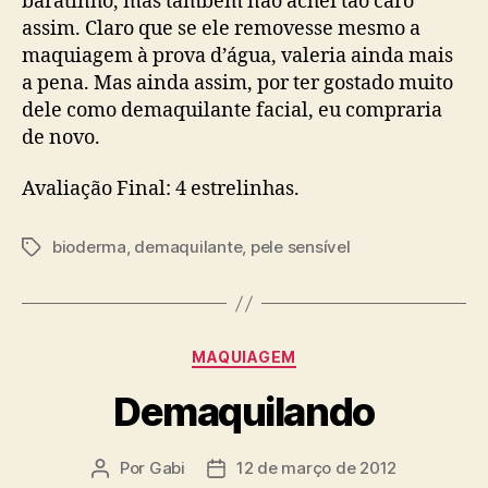
baratinho, mas também não achei tão caro
assim. Claro que se ele removesse mesmo a
maquiagem à prova d’água, valeria ainda mais
a pena. Mas ainda assim, por ter gostado muito
dele como demaquilante facial, eu compraria
de novo.
Avaliação Final: 4 estrelinhas.
bioderma
,
demaquilante
,
pele sensível
Tags
Categorias
MAQUIAGEM
Demaquilando
Por
Gabi
12 de março de 2012
Autor
Data