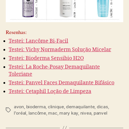
Resenhas:
Testei: Lancôme Bi-Facil
Testei: Vichy Normaderm Solução Micelar
Testei: Bioderma Sensibio H2O
Testei: La Roche-Posay Demaquilante
Toleriane
Testei: Panvel Faces Demaquilante Bifásico
Testei: Cetaphil Loção de Limpeza
avon
,
bioderma
,
clinique
,
demaquilante
,
dicas
,
Tags
l'oréal
,
lancôme
,
mac
,
mary kay
,
nivea
,
panvel