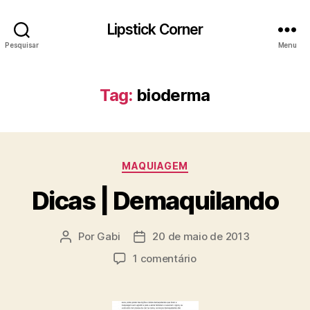
Lipstick Corner
Pesquisar
Menu
Tag:
bioderma
Categorias
MAQUIAGEM
Dicas | Demaquilando
Por
Gabi
20 de maio de 2013
Autor
Data
do
de
em
1 comentário
post
publicação
Dicas
|
Demaquilando