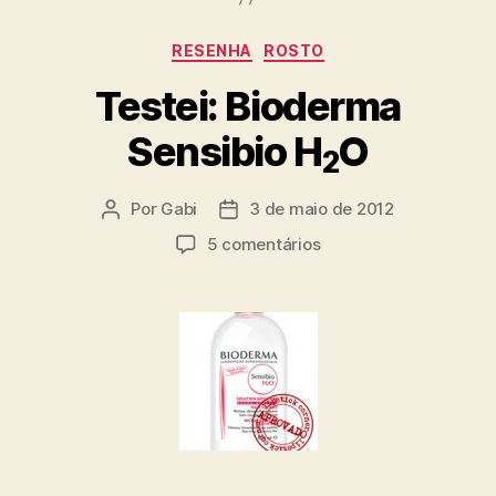
Categorias
RESENHA
ROSTO
Testei: Bioderma
Sensibio H
O
2
Por
Gabi
3 de maio de 2012
Autor
Data
do
de
em
5 comentários
post
publicação
Testei:
Bioderma
Sensibio
H
2
O