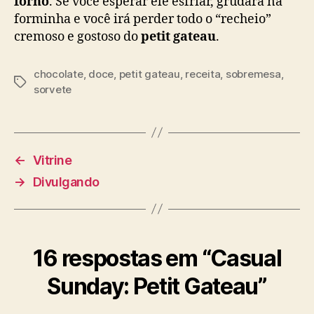
forno
. Se você esperar ele esfriar, grudará na
forminha e você irá perder todo o “recheio”
cremoso e gostoso do
petit gateau
.
chocolate
,
doce
,
petit gateau
,
receita
,
sobremesa
,
Tags
sorvete
←
Vitrine
→
Divulgando
16 respostas em “Casual
Sunday: Petit Gateau”