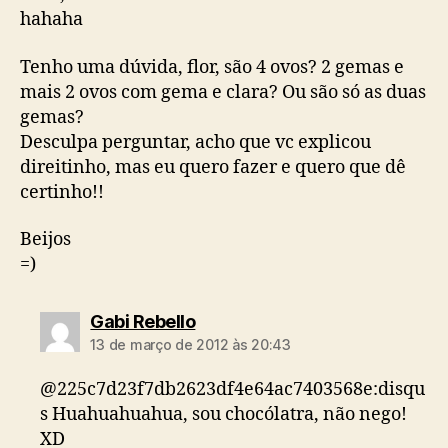
hahaha
Tenho uma dúvida, flor, são 4 ovos? 2 gemas e
mais 2 ovos com gema e clara? Ou são só as duas
gemas?
Desculpa perguntar, acho que vc explicou
direitinho, mas eu quero fazer e quero que dê
certinho!!
Beijos
=)
diz:
Gabi Rebello
13 de março de 2012 às 20:43
@225c7d23f7db2623df4e64ac7403568e:disqu
s Huahuahuahua, sou chocólatra, não nego!
XD