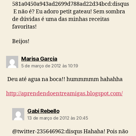
581a0450a943ad2699d788ad22d34bcd:disqus
E não é? Eu adoro petit gateau! Sem sombra
de dúvidas é uma das minhas receitas
favoritas!
Beijos!
diz:
Marisa Garcia
5 de março de 2012 às 10:19
Deu até agua na boca!! hummmmm hahahha
http://aprendendoentreamigas.blogspot.com/
diz:
Gabi Rebello
13 de março de 2012 às 20:45
@twitter-235646962:disqus Hahaha! Pois não