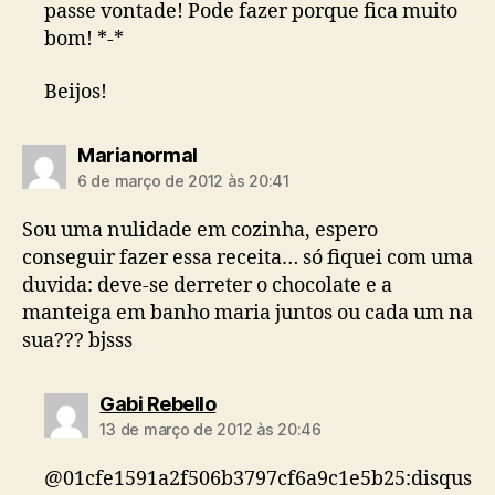
passe vontade! Pode fazer porque fica muito
bom! *-*
Beijos!
diz:
Marianormal
6 de março de 2012 às 20:41
Sou uma nulidade em cozinha, espero
conseguir fazer essa receita… só fiquei com uma
duvida: deve-se derreter o chocolate e a
manteiga em banho maria juntos ou cada um na
sua??? bjsss
diz:
Gabi Rebello
13 de março de 2012 às 20:46
@01cfe1591a2f506b3797cf6a9c1e5b25:disqus