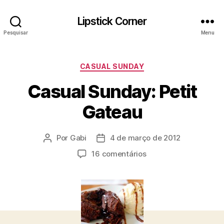
Lipstick Corner
Pesquisar
Menu
Categorias
CASUAL SUNDAY
Casual Sunday: Petit
Gateau
Por
Gabi
4 de março de 2012
Autor
Data
do
de
em
16 comentários
post
publicação
Casual
Sunday:
Petit
Gateau