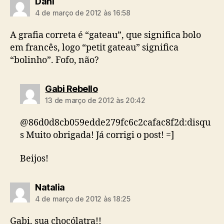
diz:
Dani
4 de março de 2012 às 16:58
A grafia correta é “gateau”, que significa bolo
em francês, logo “petit gateau” significa
“bolinho”. Fofo, não?
diz:
Gabi Rebello
13 de março de 2012 às 20:42
@86d0d8cb059edde279fc6c2cafac8f2d:disqu
s Muito obrigada! Já corrigi o post! =]
Beijos!
diz:
Natalia
4 de março de 2012 às 18:25
Gabi, sua chocólatra!!