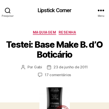
Lipstick Corner
Pesquisar
Menu
Categorias
MAQUIAGEM
RESENHA
Testei: Base Make B. d’O
Boticário
Por
Gabi
23 de junho de 2011
Autor
Data
do
de
em
17 comentários
post
publicação
Testei:
Base
Make
B.
d’O
Boticário