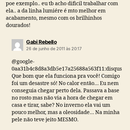
poe exemplo.. eu tb acho dificil trabalhar com
ela.. a da linha lumiére é mto melhor em
acabamento, mesmo com os brilhinhos
dourados!
diz:
Gabi Rebello
26 de junho de 2011 às 20:17
@google-
0aa31b4c8d8a3db5e17a25688a563f11:disqus
Que bom que ela funciona pra você! Comigo
foi um desastre só! No calor então… Eu nem
conseguia chegar perto dela. Passava a base
no rosto mas não via a hora de chegar em
casa e tirar, sabe? No inverno ela vai um
pouco melhor, mas a oleosidade… Na minha
pele não teve jeito MESMO.