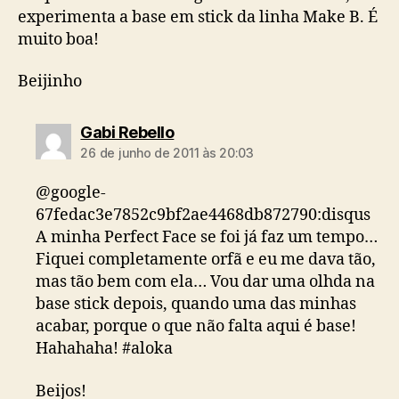
experimenta a base em stick da linha Make B. É
muito boa!
Beijinho
diz:
Gabi Rebello
26 de junho de 2011 às 20:03
@google-
67fedac3e7852c9bf2ae4468db872790:disqus
A minha Perfect Face se foi já faz um tempo…
Fiquei completamente orfã e eu me dava tão,
mas tão bem com ela… Vou dar uma olhda na
base stick depois, quando uma das minhas
acabar, porque o que não falta aqui é base!
Hahahaha! #aloka
Beijos!