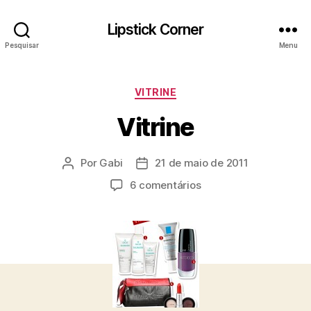
Lipstick Corner
Pesquisar
Menu
Categorias
VITRINE
Vitrine
Por
Gabi
21 de maio de 2011
Autor
Data
do
de
em
6 comentários
post
publicação
Vitrine