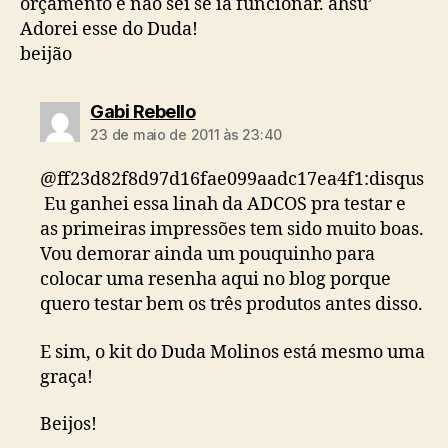
orçamento e não sei se ia funcionar. ahsu’
Adorei esse do Duda!
beijão
diz:
Gabi Rebello
23 de maio de 2011 às 23:40
@ff23d82f8d97d16fae099aadc17ea4f1:disqus
Eu ganhei essa linah da ADCOS pra testar e
as primeiras impressões tem sido muito boas.
Vou demorar ainda um pouquinho para
colocar uma resenha aqui no blog porque
quero testar bem os três produtos antes disso.
E sim, o kit do Duda Molinos está mesmo uma
graça!
Beijos!