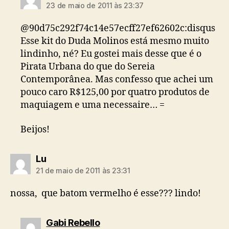
23 de maio de 2011 às 23:37
@90d75c292f74c14e57ecff27ef62602c:disqus
Esse kit do Duda Molinos está mesmo muito
lindinho, né? Eu gostei mais desse que é o
Pirata Urbana do que do Sereia
Contemporânea. Mas confesso que achei um
pouco caro R$125,00 por quatro produtos de
maquiagem e uma necessaire… =
Beijos!
diz:
Lu
21 de maio de 2011 às 23:31
nossa, que batom vermelho é esse??? lindo!
diz:
Gabi Rebello