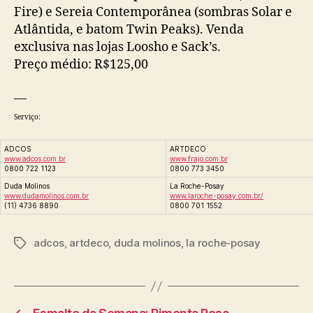
Fire) e Sereia Contemporânea (sombras Solar e
Atlântida, e batom Twin Peaks). Venda
exclusiva nas lojas Loosho e Sack’s.
Preço médio: R$125,00
—
Serviço:
ADCOS
ARTDECO
www.adcos.com.br
www.frajo.com.br
0800 722 1123
0800 773 3450
Duda Molinos
La Roche-Posay
www.dudamolinos.com.br
www.laroche-posay.com.br/
(11) 4736 8890
0800 701 1552
adcos
,
artdeco
,
duda molinos
,
la roche-posay
Tags