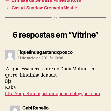
←
Esmalte da Semana: Pimenta Rosa
→
Casual Sunday: Cremeria Nestlé
6 respostas em “Vitrine”
diz:
Fiquelindagastandopouco
21 de maio de 2011 às 19:08
Ai que essa necessaire do Duda Molinos eu
quero! Lindinha demais.
Bjs
Kaká
http://fiquelindagastandopouco.blogspot.com
diz:
Gabi Rebello