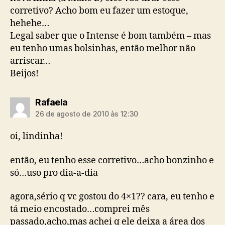
corretivo? Acho bom eu fazer um estoque,
hehehe…
Legal saber que o Intense é bom também – mas
eu tenho umas bolsinhas, então melhor não
arriscar…
Beijos!
diz:
Rafaela
26 de agosto de 2010 às 12:30
oi, lindinha!
então, eu tenho esse corretivo…acho bonzinho e
só…uso pro dia-a-dia
agora,sério q vc gostou do 4×1?? cara, eu tenho e
tá meio encostado…comprei mês
passado,acho,mas achei q ele deixa a área dos