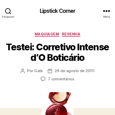
Lipstick Corner
Pesquisar
Menu
Categorias
MAQUIAGEM
RESENHA
Testei: Corretivo Intense
d’O Boticário
Por
Gabi
26 de agosto de 2010
Autor
Data
do
de
em
7 comentários
post
publicação
Testei:
Corretivo
Intense
d’O
Boticário