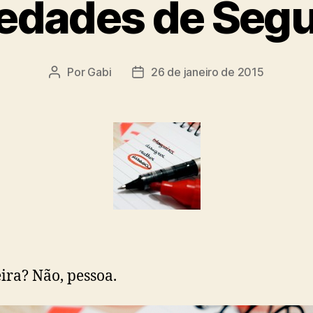
iedades de Seg
Por
Gabi
26 de janeiro de 2015
Autor
Data
do
de
post
publicação
ira? Não, pessoa.