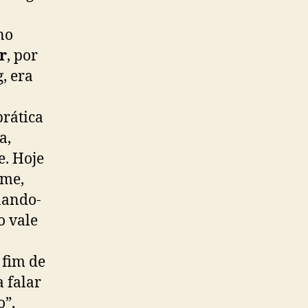
no
r
, por
, era
prática
a,
e. Hoje
ome,
nando-
o vale
a
 fim de
 falar
o”,