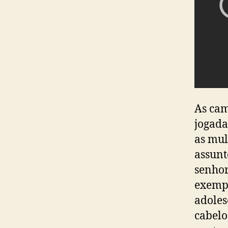
As ca
jogada
as mul
assunt
senhor
exempl
adoles
cabelo