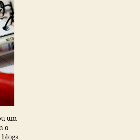
ou um
m o
 blogs