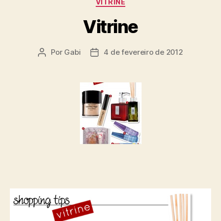
VITRINE
Vitrine
Por
Gabi
4 de fevereiro de 2012
Autor
Data
do
de
post
publicação