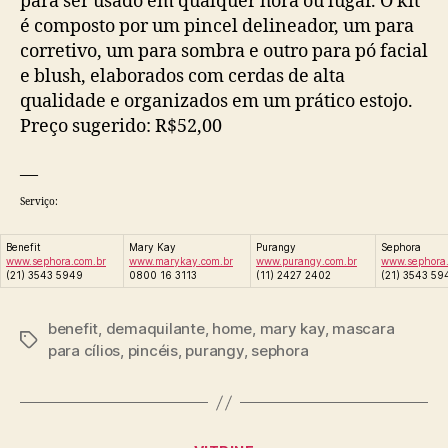
para ser usado em qualquer hora ou lugar. O kit
é composto por um pincel delineador, um para
corretivo, um para sombra e outro para pó facial
e blush, elaborados com cerdas de alta
qualidade e organizados em um prático estojo.
Preço sugerido: R$52,00
—
Serviço:
Benefit
Mary Kay
Purangy
Sephora
www.sephora.com.br
www.marykay.com.br
www.purangy.com.br
www.sephora.
(21) 3543 5949
0800 16 3113
(11) 2427 2402
(21) 3543 59
benefit
,
demaquilante
,
home
,
mary kay
,
mascara
Tags
para cílios
,
pincéis
,
purangy
,
sephora
Categorias