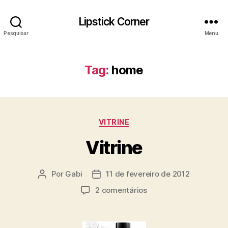
Lipstick Corner
Pesquisar
Menu
Tag:
home
Categorias
VITRINE
Vitrine
Por
Gabi
11 de fevereiro de 2012
Autor
Data
do
de
em
2 comentários
post
publicação
Vitrine