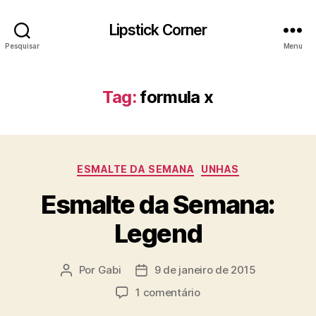
Lipstick Corner
Pesquisar
Menu
Tag:
formula x
Categorias
ESMALTE DA SEMANA
UNHAS
Esmalte da Semana:
Legend
Por
Gabi
9 de janeiro de 2015
Autor
Data
do
de
em
1 comentário
post
publicação
Esmalte