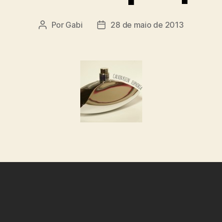
Por
Gabi
28 de maio de 2013
Autor
Data
do
de
post
publicação