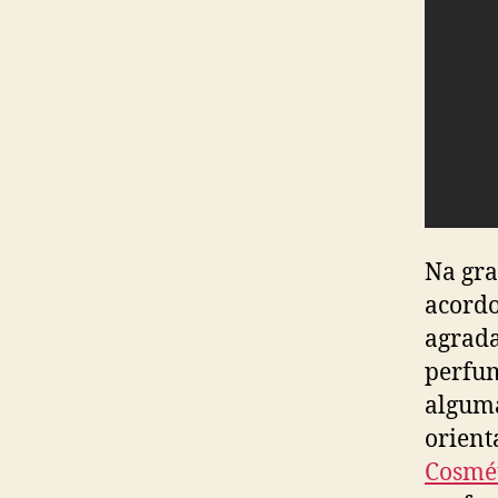
Na gra
acordo
agrada
perfum
alguma
orient
Cosmét