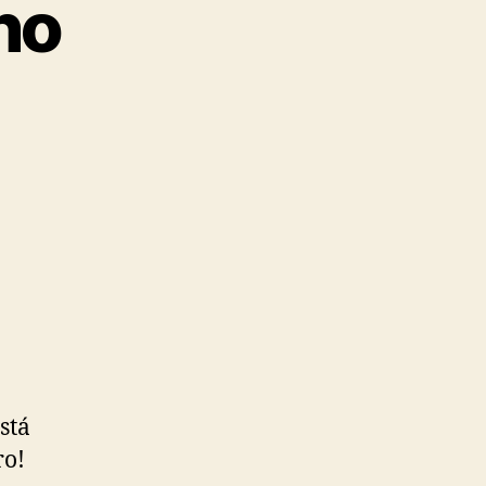
ho
stá
ro!