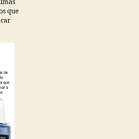
gumas
os que
icar