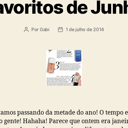
avoritos de Jun
Por
Gabi
1 de julho de 2014
Autor
Data
do
de
post
publicação
stamos passando da metade do ano! O tempo e
 gente! Hahaha! Parece que ontem era janei