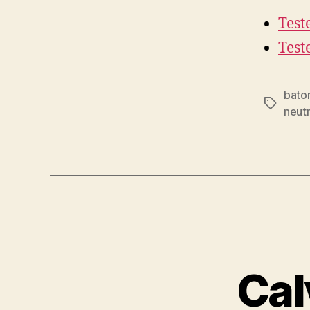
Test
Test
bat
Tags
neut
Cal