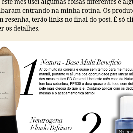
 este mês usei algumas coisas diferentes e al
abaram entrando na minha rotina. Os produt
m resenha, terão links no final do post. É só cl
er os detalhes.