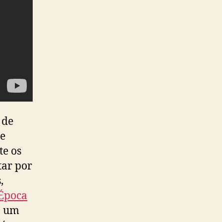
 de
me
te os
tar por
,
Época
, um