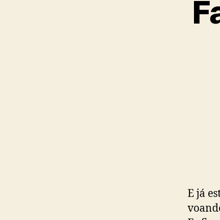
F
E já e
voando