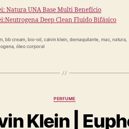
ei: Natura UNA Base Multi Benefício
ei:Neutrogena Deep Clean Fluido Bifásico
om
,
bb cream
,
bio-oil
,
calvin klein
,
demaquilante
,
mac
,
natura
,
rogena
,
óleo corporal
Categorias
PERFUME
vin Klein | Euph