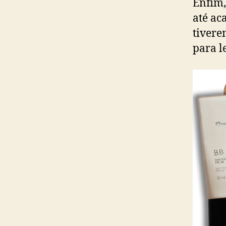
Enfim,
até ac
tivere
para l