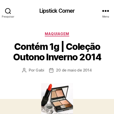
Lipstick Corner
Pesquisar
Menu
Categorias
MAQUIAGEM
Contém 1g | Coleção
Outono Inverno 2014
Por
Gabi
20 de maio de 2014
Autor
Data
do
de
post
publicação