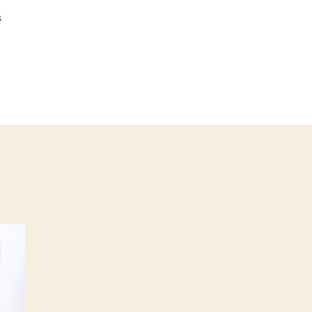
em
s
Hits
Speciallità
|
Coleção
GiO
Antonelli
Sensações