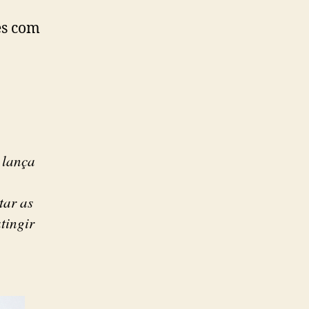
es com
e lança
tar as
tingir