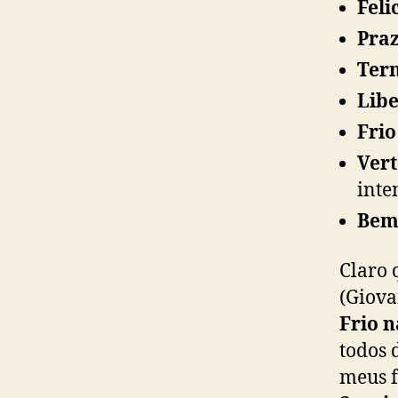
Feli
Pra
Ter
Lib
Frio
Ver
inte
Bem
Claro 
(Giova
Frio n
todos 
meus f