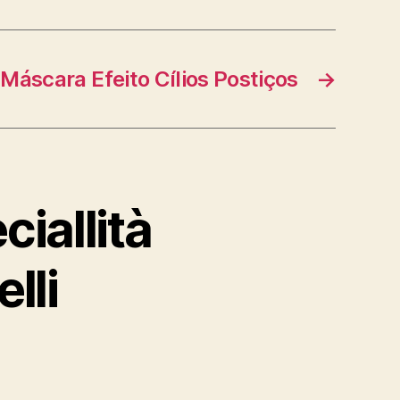
 Máscara Efeito Cílios Postiços
→
iallità
lli