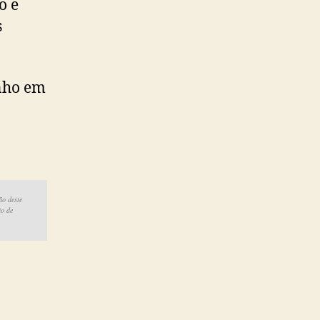
o e
s
nho em
ão deste
ão de