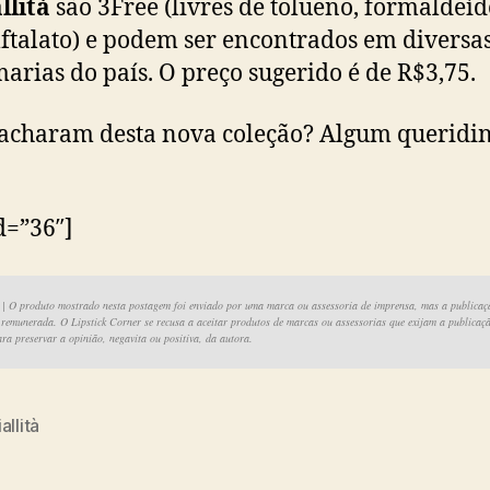
llità
são 3Free (livres de tolueno, formaldeíd
lftalato) e podem ser encontrados em diversa
arias do país. O preço sugerido é de R$3,75.
acharam desta nova coleção? Algum queridi
id=”36″]
| O produto mostrado nesta postagem foi enviado por uma marca ou assessoria de imprensa, mas a publicaç
é remunerada. O Lipstick Corner se recusa a aceitar produtos de marcas ou assessorias que exijam a publicaç
ra preservar a opinião, negavita ou positiva, da autora.
allità