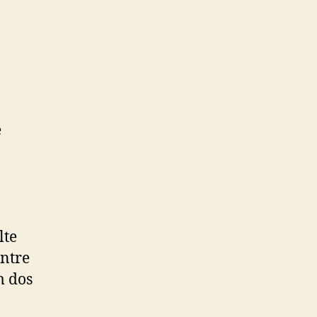
e
lte
entre
m dos