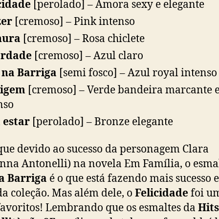
cidade
[perolado] – Amora sexy e elegante
zer
[cremoso] – Pink intenso
nura
[cremoso] – Rosa chiclete
erdade
[cremoso] – Azul claro
 na Barriga
[semi fosco] – Azul royal intenso
tigem
[cremoso] – Verde bandeira marcante 
nso
 estar
[perolado] – Bronze elegante
que devido ao sucesso da personagem Clara
nna Antonelli) na novela Em Família, o esma
a Barriga
é o que está fazendo mais sucesso 
da coleção. Mas além dele, o
Felicidade
foi u
avoritos! Lembrando que os esmaltes da
Hits