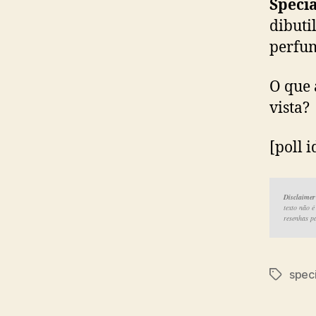
Specia
dibuti
perfum
O que 
vista?
[poll 
Disclaimer
texto não 
resenhas pa
speci
Tags