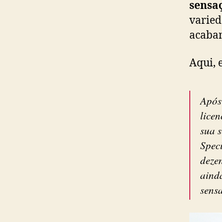
sensa
varied
acabam
Aqui, 
Após
licen
sua 
Speci
dezen
aind
sens