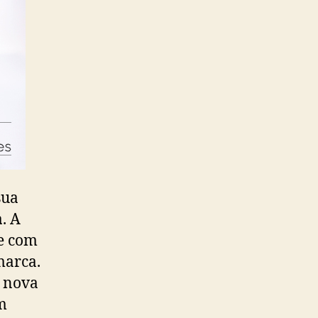
sua
à
. A
 e com
arca.
m nova
m