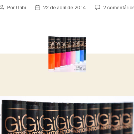
Por
Gabi
22 de abril de 2014
2 comentário
Autor
Data
do
de
post
publicação