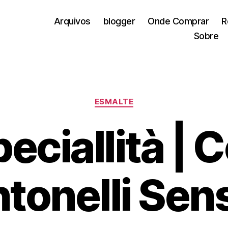
Arquivos
blogger
Onde Comprar
R
Sobre
Categorias
ESMALTE
peciallità | 
tonelli Se