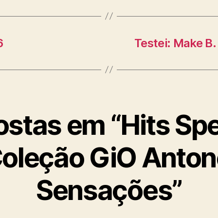
6
Testei: Make B.
ostas em “Hits Spec
Coleção GiO Antone
Sensações”