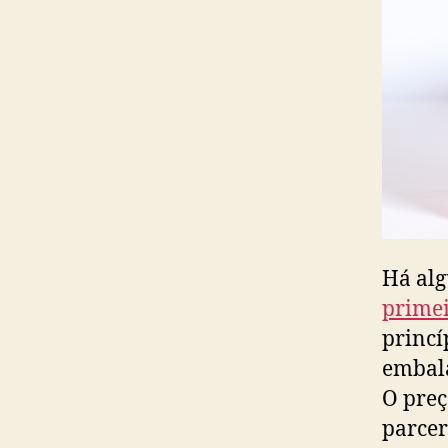
Há alg
primei
princí
embala
O preç
parcer