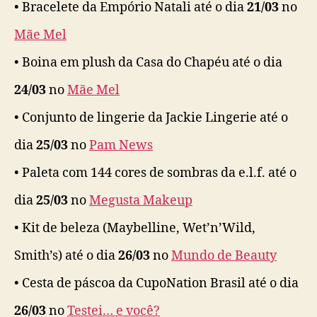
• Bracelete da Empório Natali até o dia
21/03
no
Mãe Mel
• Boina em plush da Casa do Chapéu até o dia
24/03
no
Mãe Mel
• Conjunto de lingerie da Jackie Lingerie até o
dia
25/03
no
Pam News
• Paleta com 144 cores de sombras da e.l.f. até o
dia
25/03
no
Megusta Makeup
• Kit de beleza (Maybelline, Wet’n’Wild,
Smith’s) até o dia
26/03
no
Mundo de Beauty
• Cesta de páscoa da CupoNation Brasil até o dia
26/03
no
Testei… e você?