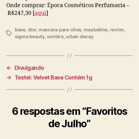
Onde comprar: Época Cosméticos Perfumaria –
R$247,30 [
aqui
]
base
,
dior
,
mascara para cílios
,
maybelline
,
revlon
,
Tags
sigma beauty
,
sombra
,
urban decay
←
Divulgando
→
Testei: Velvet Base Contém 1g
6 respostas em “Favoritos
de Julho”