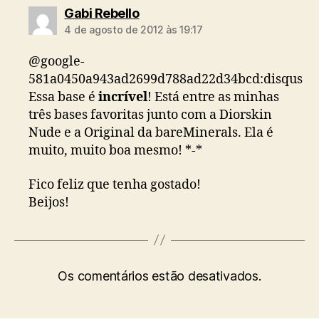
diz:
Gabi Rebello
4 de agosto de 2012 às 19:17
@google-
581a0450a943ad2699d788ad22d34bcd:disqus
Essa base é
incrível
! Está entre as minhas
três bases favoritas junto com a Diorskin
Nude e a Original da bareMinerals. Ela é
muito, muito boa mesmo! *-*
Fico feliz que tenha gostado!
Beijos!
Os comentários estão desativados.