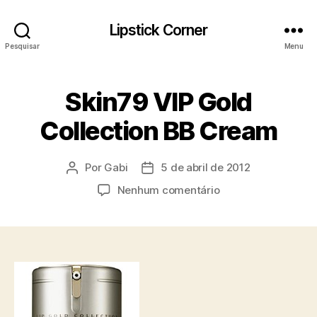
Lipstick Corner
Pesquisar
Menu
Skin79 VIP Gold
Collection BB Cream
Por
Gabi
5 de abril de 2012
Autor
Data
do
de
em
Nenhum comentário
post
publicação
Skin79
VIP
Gold
Collection
BB
Cream