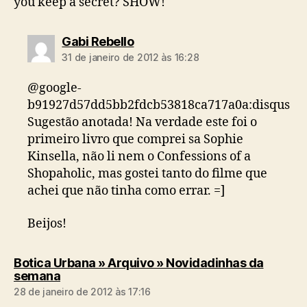
you keep a secret? SHOW!
diz:
Gabi Rebello
31 de janeiro de 2012 às 16:28
@google-
b91927d57dd5bb2fdcb53818ca717a0a:disqus
Sugestão anotada! Na verdade este foi o
primeiro livro que comprei sa Sophie
Kinsella, não li nem o Confessions of a
Shopaholic, mas gostei tanto do filme que
achei que não tinha como errar. =]
Beijos!
Botica Urbana » Arquivo » Novidadinhas da
diz:
semana
28 de janeiro de 2012 às 17:16