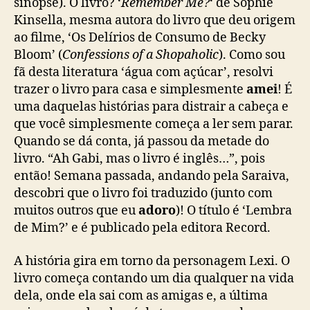
sinopse). O livro? ‘
Remember Me?
‘ de Sophie
Kinsella, mesma autora do livro que deu origem
ao filme, ‘Os Delírios de Consumo de Becky
Bloom’ (
Confessions of a Shopaholic
). Como sou
fã desta literatura ‘água com açúcar’, resolvi
trazer o livro para casa e simplesmente
amei
! É
uma daquelas histórias para distrair a cabeça e
que você simplesmente começa a ler sem parar.
Quando se dá conta, já passou da metade do
livro. “Ah Gabi, mas o livro é inglês…”, pois
então! Semana passada, andando pela Saraiva,
descobri que o livro foi traduzido (junto com
muitos outros que eu
adoro
)! O título é ‘Lembra
de Mim?’ e é publicado pela editora Record.
A história gira em torno da personagem Lexi. O
livro começa contando um dia qualquer na vida
dela, onde ela sai com as amigas e, a última