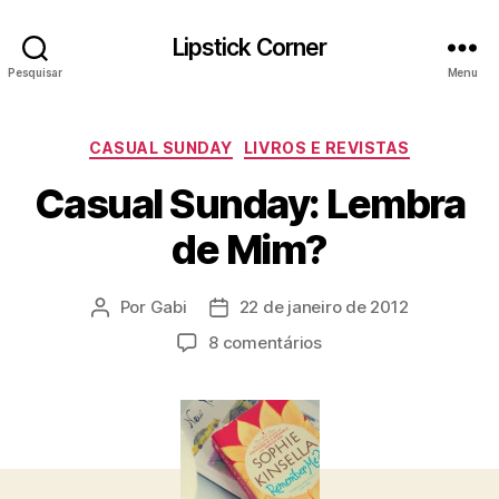
Lipstick Corner
Pesquisar
Menu
Categorias
CASUAL SUNDAY
LIVROS E REVISTAS
Casual Sunday: Lembra
de Mim?
Por
Gabi
22 de janeiro de 2012
Autor
Data
do
de
em
8 comentários
post
publicação
Casual
Sunday:
Lembra
de
Mim?