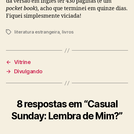
da versão em inglês ter 430 páginas (é um
pocket book
), acho que terminei em quinze dias.
Fiquei simplesmente viciada!
literatura estrangeira
,
livros
Tags
←
Vitrine
→
Divulgando
8 respostas em “Casual
Sunday: Lembra de Mim?”