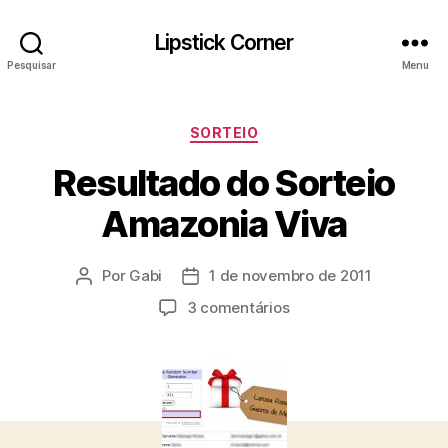
Lipstick Corner
Pesquisar
Menu
Categorias
SORTEIO
Resultado do Sorteio
Amazonia Viva
Por
Gabi
1 de novembro de 2011
Autor
Data
do
de
em
3 comentários
post
publicação
Resultado
do
Sorteio
Amazonia
Viva