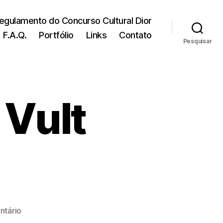
egulamento do Concurso Cultural Dior
F.A.Q.
Portfólio
Links
Contato
Pesquisar
 Vult
em
tário
Lápis