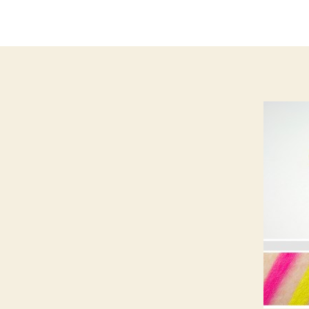
do
post