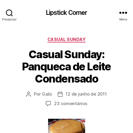
Lipstick Corner
Pesquisar
Menu
Categorias
CASUAL SUNDAY
Casual Sunday:
Panqueca de Leite
Condensado
Por
Gabi
12 de junho de 2011
Autor
Data
do
de
em
23 comentários
post
publicação
Casual
Sunday:
Panqueca
de