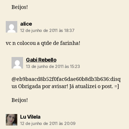
Beijos!
diz:
alice
12 de junho de 2011 às 18:37
vc n colocou a qtde de farinha!
diz:
Gabi Rebello
13 de junho de 2011 às 15:23
@eb9baacd8b52f0fac6dae60b8db3b636:disq
us Obrigada por avisar! Já atualizei o post. =]
Beijos!
diz:
Lu Vilela
12 de junho de 2011 às 20:09