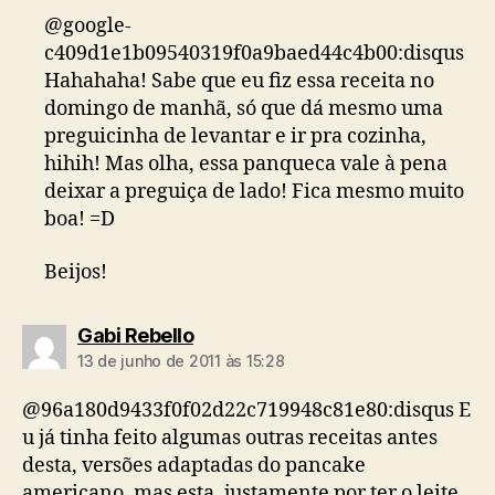
@google-
c409d1e1b09540319f0a9baed44c4b00:disqus
Hahahaha! Sabe que eu fiz essa receita no
domingo de manhã, só que dá mesmo uma
preguicinha de levantar e ir pra cozinha,
hihih! Mas olha, essa panqueca vale à pena
deixar a preguiça de lado! Fica mesmo muito
boa! =D
Beijos!
diz:
Gabi Rebello
13 de junho de 2011 às 15:28
@96a180d9433f0f02d22c719948c81e80:disqus E
u já tinha feito algumas outras receitas antes
desta, versões adaptadas do pancake
americano, mas esta, justamente por ter o leite