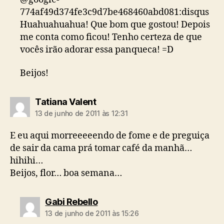
774af49d374fe3c9d7be468460abd081:disqus
Huahuahuahua! Que bom que gostou! Depois
me conta como ficou! Tenho certeza de que
vocês irão adorar essa panqueca! =D
Beijos!
diz:
Tatiana Valent
13 de junho de 2011 às 12:31
E eu aqui morreeeeendo de fome e de preguiça
de sair da cama prá tomar café da manhã…
hihihi…
Beijos, flor… boa semana…
diz:
Gabi Rebello
13 de junho de 2011 às 15:26