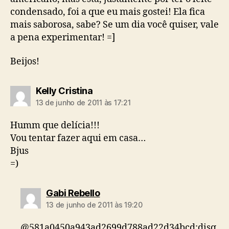
condensado, foi a que eu mais gostei! Ela fica
mais saborosa, sabe? Se um dia você quiser, vale
a pena experimentar! =]
Beijos!
diz:
Kelly Cristina
13 de junho de 2011 às 17:21
Humm que delícia!!!
Vou tentar fazer aqui em casa…
Bjus
=)
diz:
Gabi Rebello
13 de junho de 2011 às 19:20
@581a0450a943ad2699d788ad22d34bcd:disq