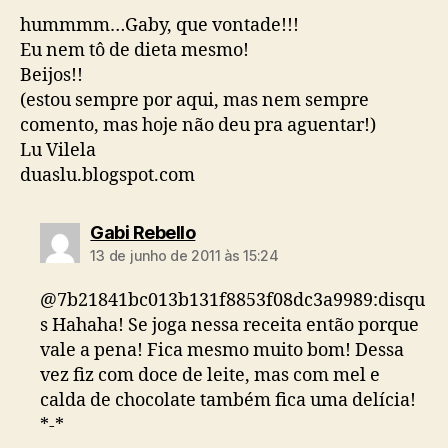
hummmm…Gaby, que vontade!!!
Eu nem tô de dieta mesmo!
Beijos!!
(estou sempre por aqui, mas nem sempre
comento, mas hoje não deu pra aguentar!)
Lu Vilela
duaslu.blogspot.com
diz:
Gabi Rebello
13 de junho de 2011 às 15:24
@7b21841bc013b131f8853f08dc3a9989:disqu
s Hahaha! Se joga nessa receita então porque
vale a pena! Fica mesmo muito bom! Dessa
vez fiz com doce de leite, mas com mel e
calda de chocolate também fica uma delícia!
*-*