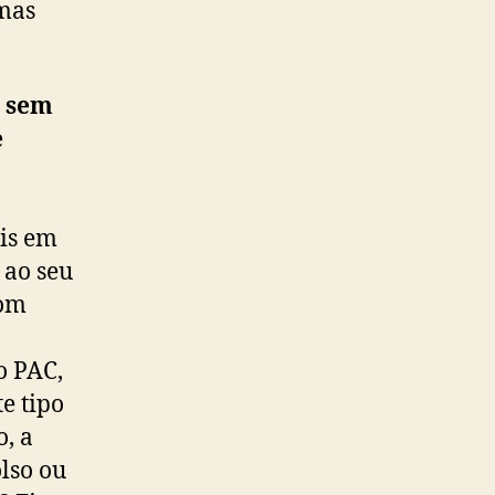
 mas
e sem
e
ais em
 ao seu
com
o PAC,
te tipo
, a
olso ou