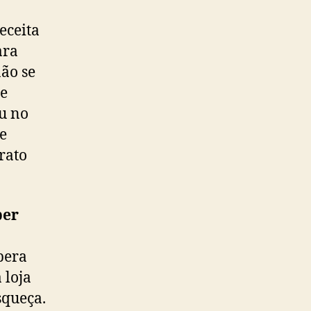
eceita
ara
não se
re
ou no
 e
rato
ber
pera
 loja
squeça.