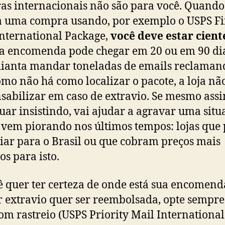
s internacionais não são para você. Quando
a uma compra usando, por exemplo o USPS Fir
International Package,
você deve estar cient
a encomenda pode chegar em 20 ou em 90 dia
ianta mandar toneladas de emails reclaman
omo não há como localizar o pacote, a loja não
sabilizar em caso de extravio. Se mesmo ass
uar insistindo, vai ajudar a agravar uma situ
 vem piorando nos últimos tempos: lojas qu
iar para o Brasil ou que cobram preços mais
os para isto.
ê quer ter certeza de onde está sua encomenda
 extravio quer ser reembolsada, opte sempre
com rastreio (USPS Priority Mail International