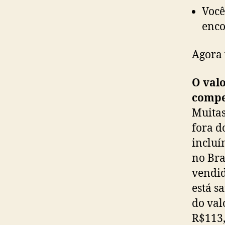
Você
enc
Agora 
O valo
comp
Muitas
fora d
incluí
no Bra
vendid
está s
do val
R$113,