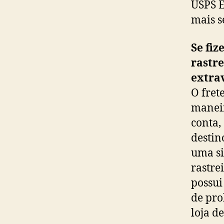
USPS E
mais s
Se fiz
rastre
extra
O fret
maneir
conta,
destin
uma si
rastre
possui 
de pro
loja d