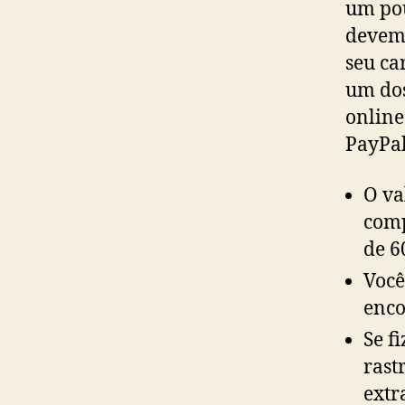
um pou
devem 
seu ca
um dos
online
PayPal
O va
comp
de 6
Você
enc
Se f
rast
extr