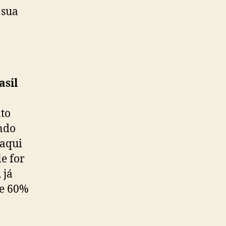
 sua
asil
ato
ndo
 aqui
e for
 já
de 60%