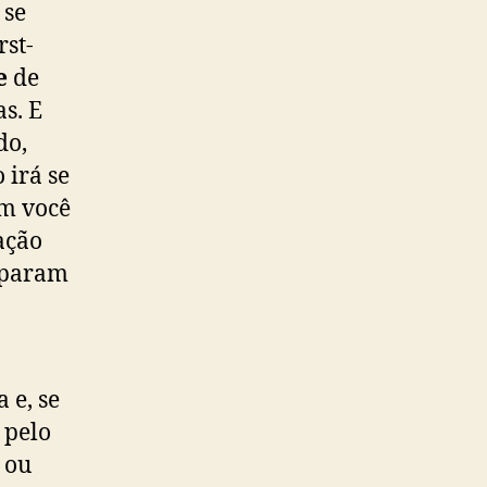
 se
st-
e
de
s. E
do,
 irá se
im você
ação
e param
 e, se
 pelo
 ou