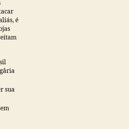
s
tacar
liás, é
ojas
ceitam
sil
egâria
er sua
 sem