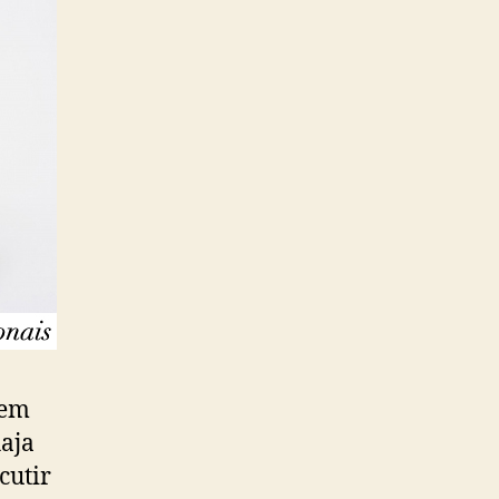
gem
haja
cutir