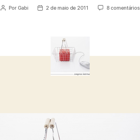
Por
Gabi
2 de maio de 2011
8 comentários
Autor
Data
do
de
post
publicação