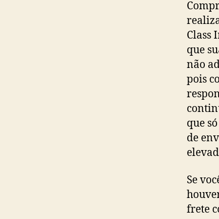
Compra
realiz
Class 
que su
não ad
pois c
respon
contin
que só
de env
elevad
Se voc
houver
frete 