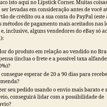
co isto aqui no Lipstick Corner. Muitas coisa
ser levadas em consideração antes de você a
rtão de crédito ou a sua conta do PayPal (este a
 métodos de pagamento mais aceitados nas l
 e, inclusive, alguns vendedores do eBay só a
):
lor do produto em relação ao vendido no Bra
ensa (inclua o frete e a possível taxa alfand
0%)?
 consegue esperar de 20 a 90 dias para receb
omenda?
izer seu pedido usando o envio mais barato e
reio, conseguirá lidar com a possibilidade de
avio?