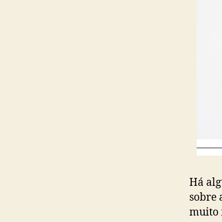
Há al
sobre 
muito 