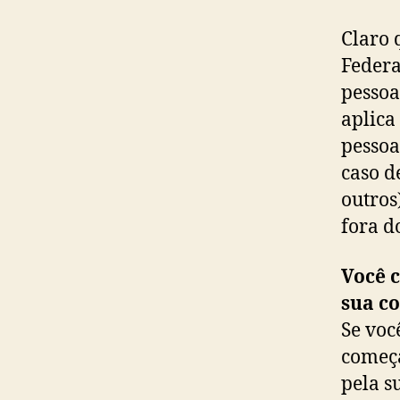
Claro 
Federa
pessoa 
aplica
pessoa
caso de
outros
fora do
Você c
sua c
Se voc
começa
pela s