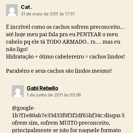
diz:
Cat .
31 de maio de 2011 às 17:51
É incrível como os cachos sofrem preconceito…
até hoje meu pai fala pra eu PENTEAR o meu
cabelo pq ele tá TODO ARMADO.. rs…. mas eu
não ligo!
Hidratação + ótimo cabelereiro = cachos lindos!
Parabéns e seus cachos são lindos mesmo!
diz:
Gabi Rebello
1 de junho de 2011 às 03:06
@google-
1b7f1e80ab7e33d33f0f3f2df65bf34c:disqus S
ofrem sim, sofrem MUITO preconceito,
principalmente se não for naquele formato