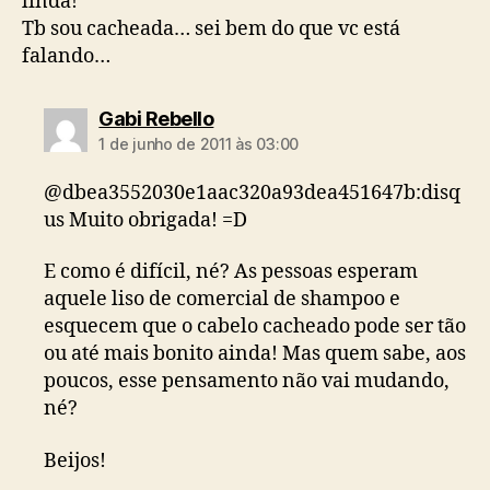
linda!
Tb sou cacheada… sei bem do que vc está
falando…
diz:
Gabi Rebello
1 de junho de 2011 às 03:00
@dbea3552030e1aac320a93dea451647b:disq
us Muito obrigada! =D
E como é difícil, né? As pessoas esperam
aquele liso de comercial de shampoo e
esquecem que o cabelo cacheado pode ser tão
ou até mais bonito ainda! Mas quem sabe, aos
poucos, esse pensamento não vai mudando,
né?
Beijos!