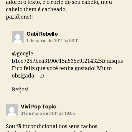
adorei o texto, e o corte do seu cabelo, meu
cabelo tbem é cacheado,
parabens!!
diz:
Gabi Rebello
1 de junho de 2011 às 03:11
@google-
b1ce7257bca3190e15a535c9f214325b:disqus
Fico feliz que você tenha gostado! Muito
obrigada! =D
Beijos!
diz:
Vivi Pop Topic
31 de maio de 2011 às 19:05
Sou fã incondicional dos seus cachos,