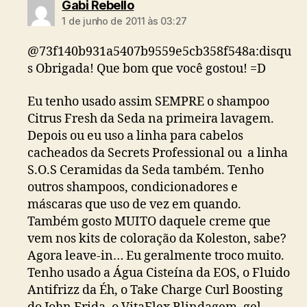
diz:
Gabi Rebello
1 de junho de 2011 às 03:27
@73f140b931a5407b9559e5cb358f548a:disqu
s Obrigada! Que bom que você gostou! =D
Eu tenho usado assim SEMPRE o shampoo
Citrus Fresh da Seda na primeira lavagem.
Depois ou eu uso a linha para cabelos
cacheados da Secrets Professional ou a linha
S.O.S Ceramidas da Seda também. Tenho
outros shampoos, condicionadores e
máscaras que uso de vez em quando.
Também gosto MUITO daquele creme que
vem nos kits de coloração da Koleston, sabe?
Agora leave-in… Eu geralmente troco muito.
Tenho usado a Água Cisteína da EOS, o Fluido
Antifrizz da Éh, o Take Charge Curl Boosting