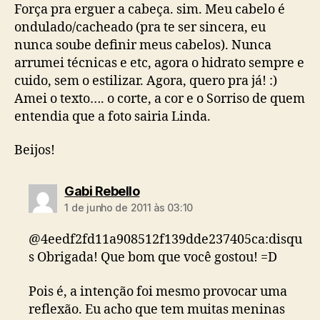
Força pra erguer a cabeça. sim. Meu cabelo é
ondulado/cacheado (pra te ser sincera, eu
nunca soube definir meus cabelos). Nunca
arrumei técnicas e etc, agora o hidrato sempre e
cuido, sem o estilizar. Agora, quero pra já! :)
Amei o texto…. o corte, a cor e o Sorriso de quem
entendia que a foto sairia Linda.
Beijos!
diz:
Gabi Rebello
1 de junho de 2011 às 03:10
@4eedf2fd11a908512f139dde237405ca:disqu
s Obrigada! Que bom que você gostou! =D
Pois é, a intenção foi mesmo provocar uma
reflexão. Eu acho que tem muitas meninas