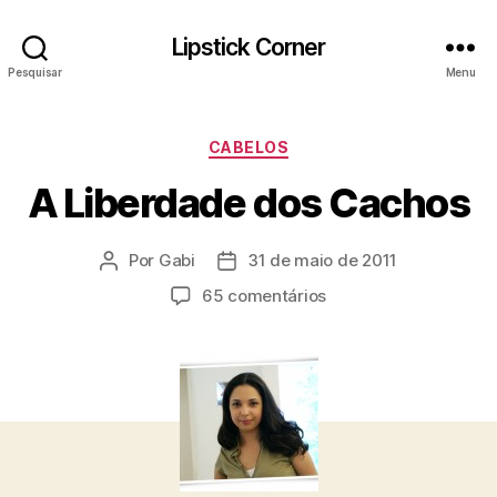
Lipstick Corner
Pesquisar
Menu
Categorias
CABELOS
A Liberdade dos Cachos
Por
Gabi
31 de maio de 2011
Autor
Data
do
de
em
65 comentários
post
publicação
A
Liberdade
dos
Cachos