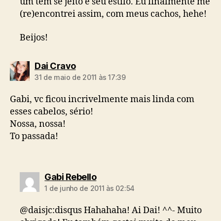
um tem se jeito e seu estilo. Eu finalmente me
(re)encontrei assim, com meus cachos, hehe!
Beijos!
diz:
Dai Cravo
31 de maio de 2011 às 17:39
Gabi, vc ficou incrivelmente mais linda com
esses cabelos, sério!
Nossa, nossa!
To passada!
diz:
Gabi Rebello
1 de junho de 2011 às 02:54
@daisjc:disqus Hahahaha! Ai Dai! ^^- Muito