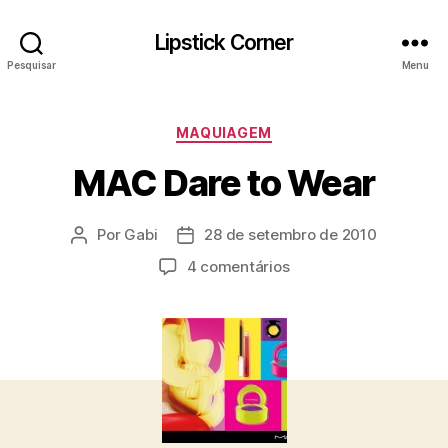
Lipstick Corner
Pesquisar
Menu
Categorias
MAQUIAGEM
MAC Dare to Wear
Por
Gabi
28 de setembro de 2010
Autor
Data
do
de
em
4 comentários
post
publicação
MAC
Dare
to
Wear