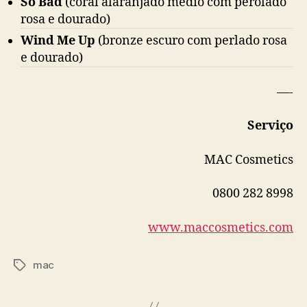
So Bad
(coral alaranjado médio com perolado
rosa e dourado)
Wind Me Up
(bronze escuro com perlado rosa
e dourado)
—-
Serviço
MAC Cosmetics
0800 282 8998
www.maccosmetics.com
mac
Tags