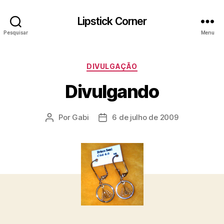
Lipstick Corner
Pesquisar
Menu
Categorias
DIVULGAÇÃO
Divulgando
Por
Gabi
6 de julho de 2009
Autor
Data
do
de
post
publicação