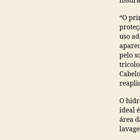
fissura
“O pri
proteç
uso ad
aparec
pelo s
tricol
Cabelo
reapli
O hidr
ideal 
área d
lavage