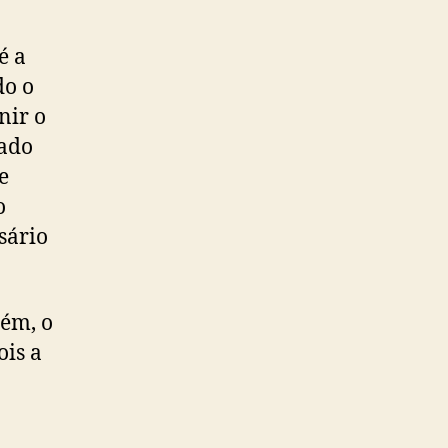
é a
do o
nir o
sado
e
o
sário
rém, o
ois a