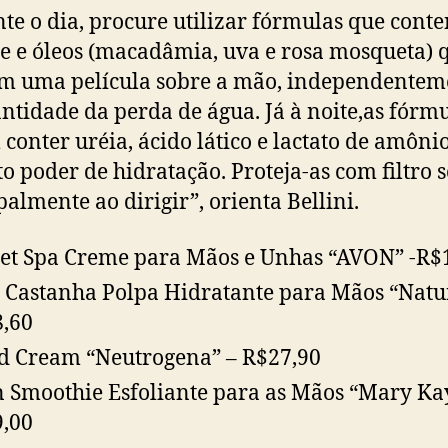
te o dia, procure utilizar fórmulas que con
ne e óleos (macadâmia, uva e rosa mosqueta) 
m uma película sobre a mão, independentem
ntidade da perda de água. Já à noite,as fórm
conter uréia, ácido lático e lactato de amôni
to poder de hidratação. Proteja-as com filtro s
palmente ao dirigir”, orienta Bellini.
et Spa Creme para Mãos e Unhas “AVON” -R$
 Castanha Polpa Hidratante para Mãos “Natu
,60
 Cream “Neutrogena” – R$27,90
n Smoothie Esfoliante para as Mãos “Mary Ka
,00