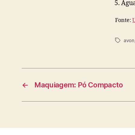
Água
Fonte:
avon
Tags
←
Maquiagem: Pó Compacto