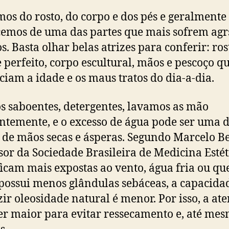
os do rosto, do corpo e dos pés e geralmente
emos de uma das partes que mais sofrem agr
s. Basta olhar belas atrizes para conferir: ros
e perfeito, corpo escultural, mãos e pescoço q
iam a idade e os maus tratos do dia-a-dia.
 saboentes, detergentes, lavamos as mão
ntemente, e o excesso de água pode ser uma 
 de mãos secas e ásperas. Segundo Marcelo Bel
sor da Sociedade Brasileira de Medicina Estéti
icam mais expostas ao vento, água fria ou qu
ossui menos glândulas sebáceas, a capacida
ir oleosidade natural é menor. Por isso, a at
er maior para evitar ressecamento e, até mes