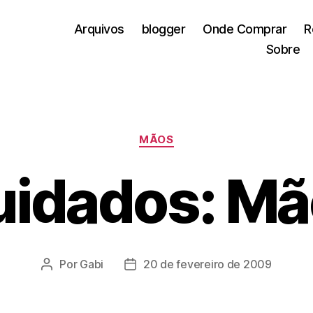
Arquivos
blogger
Onde Comprar
R
Sobre
Categorias
MÃOS
uidados: Mã
Por
Gabi
20 de fevereiro de 2009
Autor
Data
do
de
post
publicação