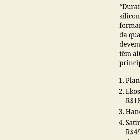
“Duran
silico
forma
da qua
devem 
têm al
princi
Plan
Ekos
R$18
Hand
Sati
R$49