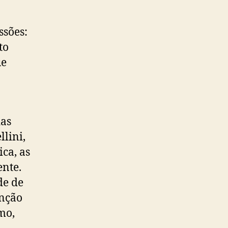
ssões:
to
ue
das
lini,
ca, as
ente.
de de
enção
mo,