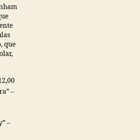
tenham
que
ente
ulas
o, que
olar,
12,00
ra” –
y” –