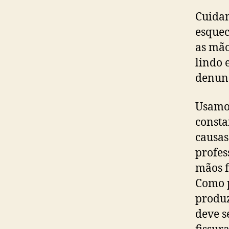
Cuidam
esquec
as mão
lindo 
denunc
Usamos
consta
causas
profes
mãos f
Como p
produz
deve s