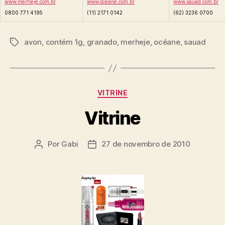
www.merheje.com.br
www.oceane.com.br
www.sauad.com.br
0800 771 4195
(11) 2171 0142
(62) 3236 0700
avon
,
contém 1g
,
granado
,
merheje
,
océane
,
sauad
Tags
Categorias
VITRINE
Vitrine
Por
Gabi
27 de novembro de 2010
Autor
Data
do
de
post
publicação