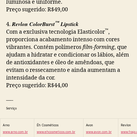
luminosa e uniforme.
Preço sugerido: R$49,00
™
Revlon ColorBurst
Lipstick
4.
™
Com a exclusiva tecnologia Elasticolor
,
proporciona acabamento intenso com cores
vibrantes. Contém polímeros
film-forming
, que
ajudam a hidratar e condicionar os lábios, além
de antioxidantes e óleo de amêndoas, que
evitam o ressecamento e ainda aumentam a
intensidade da cor.
Preço sugerido: R$44,00
—-
Serviço
Arno
Éh Cosméticos
Avon
Revlon
www.arno.com.br
www.ehcosmeticos.com.br
www.avon.com.br
www.frajo.