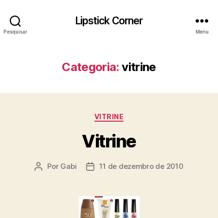
Lipstick Corner
Pesquisar
Menu
Categoria:
vitrine
Categorias
VITRINE
Vitrine
Por
Gabi
11 de dezembro de 2010
Autor
Data
do
de
post
publicação