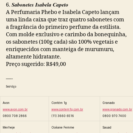
Sabonetes Isabela Capeto
6.
A Perfumaria Phebo e Isabela Capeto lançam
uma linda caixa que traz quatro sabonetes com
a fragrância do primeiro perfume da estilista.
Com molde exclusivo e carimbo da bonequinha,
os sabonetes (100g cada) são 100% vegetais e
enriquecidos com manteiga de murumuru,
altamente hidratante.
Preço sugerido: R$49,00
—-
Serviço
Avon
Contém 1g
Granado
www.avon.com.br
www.contem1g.com.br
www.granado.com.br
0800 708 2866
(11) 3660 6516
0800 970 7400
Merheje
Océane Femme
Sauad