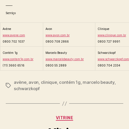
—-
Serviço
Avène
Avon
Clinique
www.avene.com
www.avon.com.br
www.clinique.com.br
0800 702 1037
0800 708 2866
0800 727 9991
Contém 1g
Marcelo Beauty
Schwarzkopf
www.contem1g.com.br
www.marcelobeauty.com.br
www.schwarzkopf.com
(11) 3660 6516
0800 55 2889
0800 704 2334
avène
,
avon
,
clinique
,
contém 1g
,
marcelo beauty
,
Tags
schwarzkopf
Categorias
VITRINE