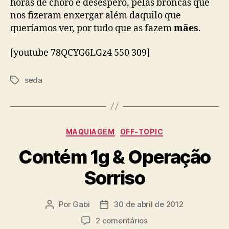
horas de choro e desespero, pelas broncas que
nos fizeram enxergar além daquilo que
queríamos ver, por tudo que as fazem
mães
.
[youtube 78QCYG6LGz4 550 309]
seda
Tags
Categorias
MAQUIAGEM
OFF-TOPIC
Contém 1g & Operação
Sorriso
Por
Gabi
30 de abril de 2012
Autor
Data
do
de
em
2 comentários
post
publicação