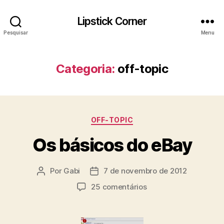
Lipstick Corner
Pesquisar
Menu
Categoria:
off-topic
Categorias
OFF-TOPIC
Os básicos do eBay
Por
Gabi
7 de novembro de 2012
Autor
Data
do
de
em
25 comentários
post
publicação
Os
básicos
do