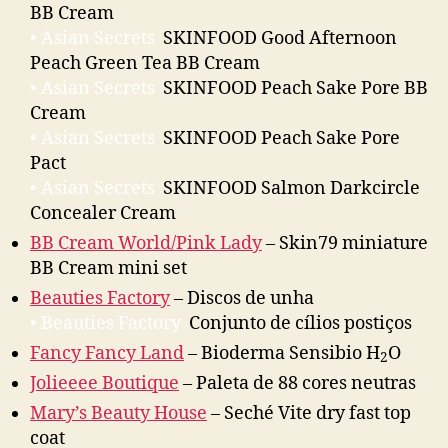
BB Cream
• Asian Secrets
SKINFOOD Good Afternoon
Peach Green Tea BB Cream
• Asian Secrets
SKINFOOD Peach Sake Pore BB
Cream
• Asian Secrets
SKINFOOD Peach Sake Pore
Pact
• Asian Secrets
SKINFOOD Salmon Darkcircle
Concealer Cream
BB Cream World/Pink Lady
– Skin79 miniature
BB Cream mini set
Beauties Factory
– Discos de unha
• Beauties Factory
Conjunto de cílios postiços
Fancy Fancy Land
– Bioderma Sensibio H
O
2
Jolieeee Boutique
– Paleta de 88 cores neutras
Mary’s Beauty House
– Seché Vite dry fast top
coat