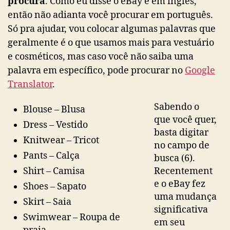
procura
. Como eu disse o eBay é em inglês,
então não adianta você procurar em português.
Só pra ajudar, vou colocar algumas palavras que
geralmente é o que usamos mais para vestuário
e cosméticos, mas caso você não saiba uma
palavra em específico, pode procurar no
Google
Translator
.
Sabendo o
Blouse – Blusa
que você quer,
Dress – Vestido
basta digitar
Knitwear – Tricot
no campo de
Pants – Calça
busca (6).
Shirt – Camisa
Recentement
e o eBay fez
Shoes – Sapato
uma mudança
Skirt – Saia
significativa
Swimwear – Roupa de
em seu