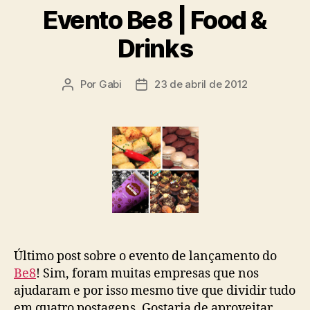
Evento Be8 | Food &
Drinks
Por
Gabi
23 de abril de 2012
Autor
Data
do
de
post
publicação
Último post sobre o evento de lançamento do
Be8
! Sim, foram muitas empresas que nos
ajudaram e por isso mesmo tive que dividir tudo
em quatro postagens. Gostaria de aproveitar