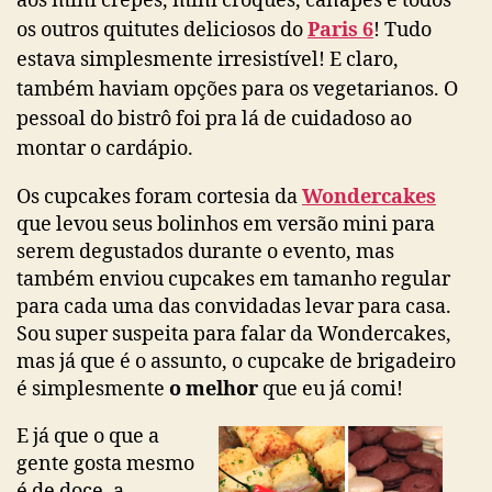
aos mini crepes, mini croques, canapés e todos
os outros quitutes deliciosos do
Paris 6
! Tudo
estava simplesmente irresistível! E claro,
também haviam opções para os vegetarianos. O
pessoal do bistrô foi pra lá de cuidadoso ao
montar o cardápio.
Os cupcakes foram cortesia da
Wondercakes
que levou seus bolinhos em versão mini para
serem degustados durante o evento, mas
também enviou cupcakes em tamanho regular
para cada uma das convidadas levar para casa.
Sou super suspeita para falar da Wondercakes,
mas já que é o assunto, o cupcake de brigadeiro
é simplesmente
o melhor
que eu já comi!
E já que o que a
gente gosta mesmo
é de doce, a