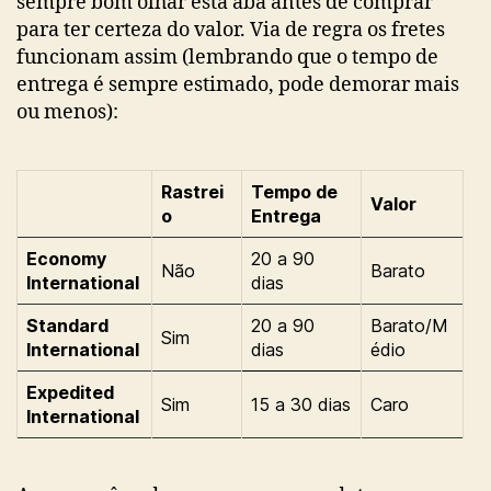
sempre bom olhar esta aba antes de comprar
para ter certeza do valor. Via de regra os fretes
funcionam assim (lembrando que o tempo de
entrega é sempre estimado, pode demorar mais
ou menos):
Rastrei
Tempo de
Valor
o
Entrega
Economy
20 a 90
Não
Barato
International
dias
Standard
20 a 90
Barato/M
Sim
International
dias
édio
Expedited
Sim
15 a 30 dias
Caro
International