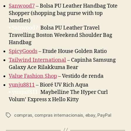
Sanwood7
– Bolsa PU Leather Handbag Tote
Shopper (shopping bag purse with top
handles)
• Sanwood7
Bolsa PU Leather Travel
Travelling Boston Weekend Shoulder Bag
Handbag
SpicyGoods
– Etude House Golden Ratio
Tailwind International
– Capinha Samsung
Galaxy Ace Rilakkuma Bear
Value Fashion Shop
– Vestido de renda
yunju8811
– Bioré UV Rich Aqua
• yunju8811
Maybelline The Hyper Curl
Volum’ Express x Hello Kitty
compras
,
compras internacionais
,
ebay
,
PayPal
Tags