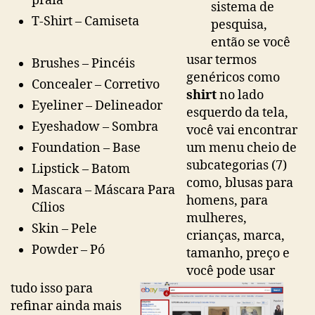
praia
sistema de
T-Shirt – Camiseta
pesquisa,
então se você
usar termos
Brushes – Pincéis
genéricos como
Concealer – Corretivo
shirt
no lado
Eyeliner – Delineador
esquerdo da tela,
Eyeshadow – Sombra
você vai encontrar
Foundation – Base
um menu cheio de
subcategorias (7)
Lipstick – Batom
como, blusas para
Mascara – Máscara Para
homens, para
Cílios
mulheres,
Skin – Pele
crianças, marca,
Powder – Pó
tamanho, preço e
você pode usar
tudo isso para
refinar ainda mais