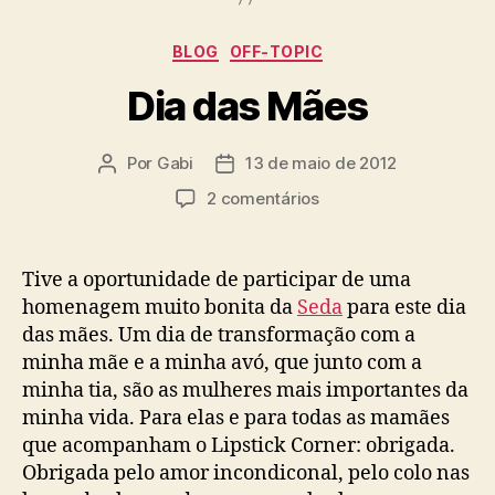
Categorias
BLOG
OFF-TOPIC
Dia das Mães
Por
Gabi
13 de maio de 2012
Autor
Data
do
de
em
2 comentários
post
publicação
Dia
das
Mães
Tive a oportunidade de participar de uma
homenagem muito bonita da
Seda
para este dia
das mães. Um dia de transformação com a
minha mãe e a minha avó, que junto com a
minha tia, são as mulheres mais importantes da
minha vida. Para elas e para todas as mamães
que acompanham o Lipstick Corner: obrigada.
Obrigada pelo amor incondiconal, pelo colo nas