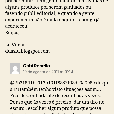
pra acreditar! Tem gente falando maravilhas de
alguns produtos por serem ganhados ou
fazendo publi-editorial, e quando a gente
experimenta não é nada daquilo…comigo já
aconteceu!
Beijos,
Lu Vilela
duaslu.blogspot.com
diz:
Gabi Rebello
10 de agosto de 2011 às 01:14
@7b21841bc013b131f8853f08dc3a9989:disqu
s Eu também tenho visto situações assim…
Fico desconfiada até de resenhas às vezes.
Penso que às vezes é preciso ‘dar um tiro no
escuro’, escolher algum produto que possa