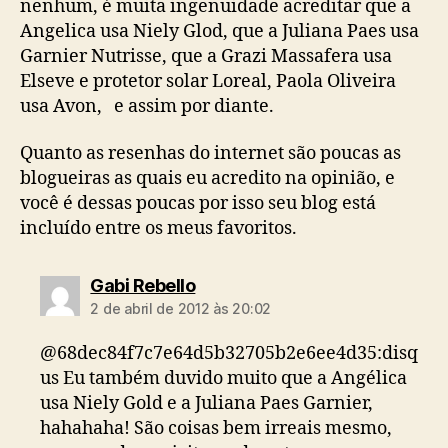
nenhum, é muita ingenuidade acreditar que a
Angelica usa Niely Glod, que a Juliana Paes usa
Garnier Nutrisse, que a Grazi Massafera usa
Elseve e protetor solar Loreal, Paola Oliveira
usa Avon, e assim por diante.
Quanto as resenhas do internet são poucas as
blogueiras as quais eu acredito na opinião, e
você é dessas poucas por isso seu blog está
incluído entre os meus favoritos.
diz:
Gabi Rebello
2 de abril de 2012 às 20:02
@68dec84f7c7e64d5b32705b2e6ee4d35:disq
us Eu também duvido muito que a Angélica
usa Niely Gold e a Juliana Paes Garnier,
hahahaha! São coisas bem irreais mesmo,