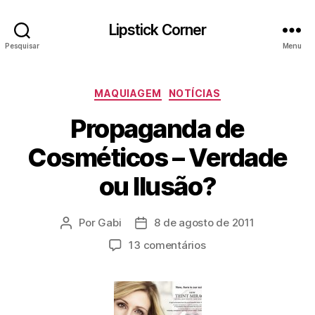
Lipstick Corner
Pesquisar
Menu
Categorias
MAQUIAGEM
NOTÍCIAS
Propaganda de
Cosméticos – Verdade
ou Ilusão?
Por
Gabi
8 de agosto de 2011
Autor
Data
do
de
em
13 comentários
post
publicação
Propaganda
de
Cosméticos
–